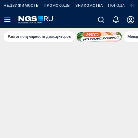
НЕДВИЖИМОСТЬ
ПРОМОКОДЫ
ЗНАКОМСТВА
ПОГОДА
ФО
Растет популярность дискаунтеров
Межд