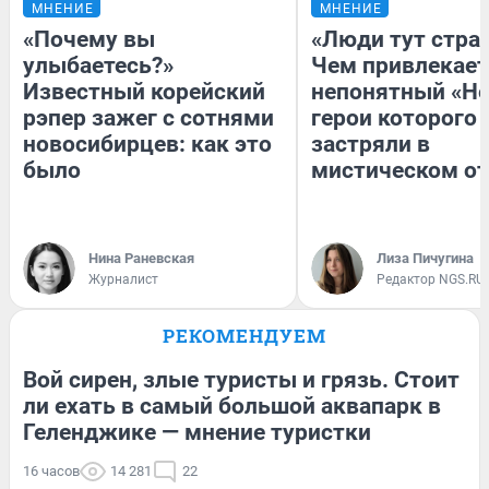
МНЕНИЕ
МНЕНИЕ
«Почему вы
«Люди тут стра
улыбаетесь?»
Чем привлекает
Известный корейский
непонятный «Не
рэпер зажег с сотнями
герои которого
новосибирцев: как это
застряли в
было
мистическом от
Нина Раневская
Лиза Пичугина
Журналист
Редактор NGS.RU
РЕКОМЕНДУЕМ
Вой сирен, злые туристы и грязь. Стоит
ли ехать в самый большой аквапарк в
Геленджике — мнение туристки
16 часов
14 281
22