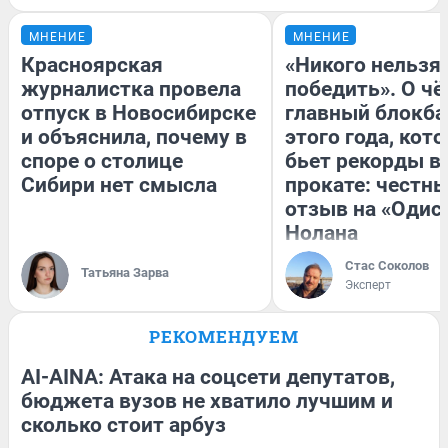
МНЕНИЕ
МНЕНИЕ
Красноярская
«Никого нельзя
журналистка провела
победить». О ч
отпуск в Новосибирске
главный блокба
и объяснила, почему в
этого года, кот
споре о столице
бьет рекорды в
Сибири нет смысла
прокате: честн
отзыв на «Одис
Нолана
Стас Соколов
Татьяна Зарва
Эксперт
РЕКОМЕНДУЕМ
AI-AINA: Атака на соцсети депутатов,
бюджета вузов не хватило лучшим и
сколько стоит арбуз