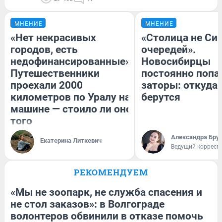
МНЕНИЕ
МНЕНИЕ
«Нет некрасивых
«Столица не Сиб
городов, есть
очередей».
недофинансированные».
Новосибирцы
Путешественники
постоянно попа
проехали 2000
заторы: откуда 
километров по Уралу на
берутся
машине — стоило ли оно
того
Александра Бру
Екатерина Литкевич
Ведущий корресп
РЕКОМЕНДУЕМ
«Мы не зоопарк, не служба спасения и
не стол заказов»: в Волгограде
волонтеров обвинили в отказе помочь