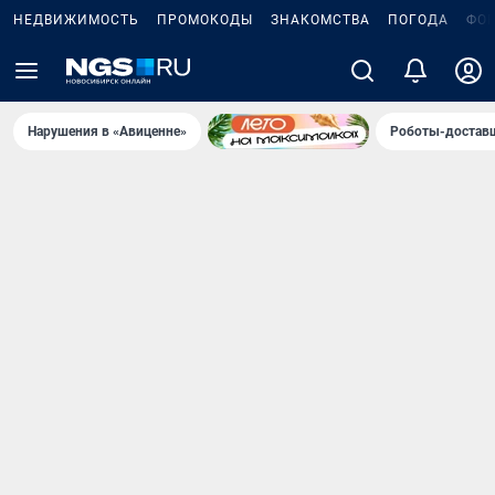
НЕДВИЖИМОСТЬ
ПРОМОКОДЫ
ЗНАКОМСТВА
ПОГОДА
ФО
Нарушения в «Авиценне»
Роботы-доставщ