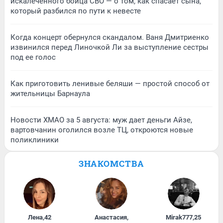
искалеченного бойца СВО — о том, как спасает сына,
который разбился по пути к невесте
Когда концерт обернулся скандалом. Ваня Дмитриенко
извинился перед Линочкой Ли за выступление сестры
под ее голос
Как приготовить ленивые беляши — простой способ от
жительницы Барнаула
Новости ХМАО за 5 августа: муж дает деньги Айзе,
вартовчанин оголился возле ТЦ, откроются новые
поликлиники
ЗНАКОМСТВА
Лена
,
42
Анастасия
,
Mirak777
,
25