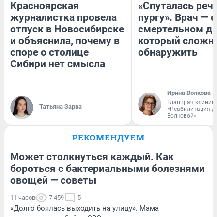
Красноярская
«Спуталась речь
журналистка провела
пургу». Врач — о
отпуск в Новосибирске
смертельном ди
и объяснила, почему в
который сложн
споре о столице
обнаружить
Сибири нет смысла
Ирина Волкова
Главврач клиник
Татьяна Зарва
«Реабилитация д
Волковой»
РЕКОМЕНДУЕМ
Может столкнуться каждый. Как
бороться с бактериальными болезнями
овощей — советы
11 часов
7 459
5
«Долго боялась выходить на улицу». Мама