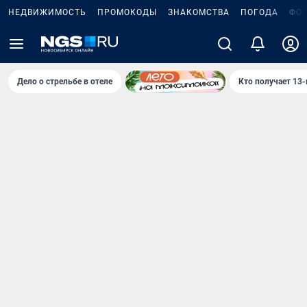
НЕДВИЖИМОСТЬ
ПРОМОКОДЫ
ЗНАКОМСТВА
ПОГОДА
ФО
Дело о стрельбе в отеле
Кто получает 13-