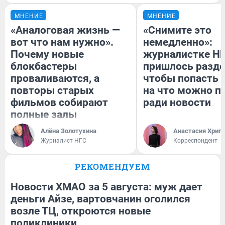
МНЕНИЕ
МНЕНИЕ
«Аналоговая жизнь —
«Снимите это
вот что нам нужно».
немедленно»:
Почему новые
журналистке Н
блокбастеры
пришлось разде
проваливаются, а
чтобы попасть в
повторы старых
на что можно п
фильмов собирают
ради новости
полные залы
Алёна Золотухина
Анастасия Хрип
Журналист НГС
Корреспондент
РЕКОМЕНДУЕМ
Новости ХМАО за 5 августа: муж дает
деньги Айзе, вартовчанин оголился
возле ТЦ, откроются новые
поликлиники