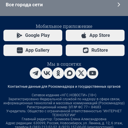
Все города сети
Мобильное приложение
Google Play
App Store
App Gallery
RuStore
Мы в соцсетях
Контактные данные для Роскомнадзора и государственных органов
Сетевое издание «НГС.НОВОСТИ» (18+)
Зарегистрировано Федеральной службой по надзору в сфере связи,
информационных технологий и массовых коммуникаций (Роскомнадзор)
Регистрационный номер ЭЛ № ФС 77— 84683
Учредитель: Общество с ограниченной ответственностью "ИНТЕРНЕТ
ТЕХНОЛОГИИ"
Главный редактор: Громкова Елена Александровна
Адрес редакции: 630099, Россия, Новосибирск, ул. Ленина, д. 12, 6 этаж,
телефон 8 (383) 212-52-52, 8 (923) 157-00-00 (круглосуточно)