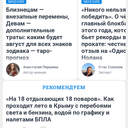
МНЕНИЕ
МНЕНИЕ
Близнецам —
«Никого нельзя
внезапные перемены,
победить». О ч
Девам —
главный блокба
дополнительные
этого года, кот
траты: каким будет
бьет рекорды в
август для всех знаков
прокате: честн
зодиака — таро-
отзыв на «Одис
прогноз
Нолана
Анастасия Першина
Стас Соколов
Автор мнения
Эксперт
РЕКОМЕНДУЕМ
«На 18 отдыхающих 18 поваров». Как
проходит лето в Крыму с перебоями
света и бензина, водой по графику и
налетами БПЛА