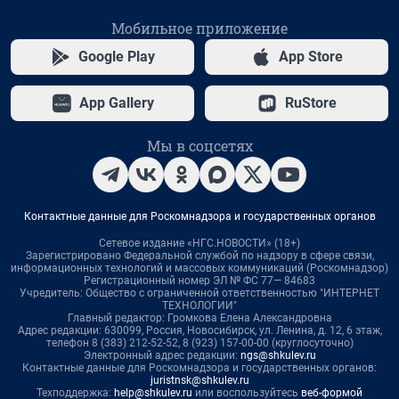
Мобильное приложение
Google Play
App Store
App Gallery
RuStore
Мы в соцсетях
Контактные данные для Роскомнадзора и государственных органов
Сетевое издание «НГС.НОВОСТИ» (18+)
Зарегистрировано Федеральной службой по надзору в сфере связи,
информационных технологий и массовых коммуникаций (Роскомнадзор)
Регистрационный номер ЭЛ № ФС 77— 84683
Учредитель: Общество с ограниченной ответственностью "ИНТЕРНЕТ
ТЕХНОЛОГИИ"
Главный редактор: Громкова Елена Александровна
Адрес редакции: 630099, Россия, Новосибирск, ул. Ленина, д. 12, 6 этаж,
телефон 8 (383) 212-52-52, 8 (923) 157-00-00 (круглосуточно)
Электронный адрес редакции:
ngs@shkulev.ru
Контактные данные для Роскомнадзора и государственных органов:
juristnsk@shkulev.ru
Техподдержка:
help@shkulev.ru
или воспользуйтесь
веб-формой