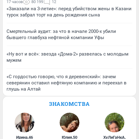
17 часов
80 199
12
«Заказали на 3-летие»: перед убийством жены в Казани
турок забрал торт на день рождения сына
Смертельный аудит: за что в начале 2000-х убили
бывшего главбуха нефтяной компании Уфы
«Ну вот и всё»: звезда «Дома-2» развелась с молодым
мужем
«С гордостью говорю, что я деревенский»: зачем
северянин оставил нефтяную компанию и переехал в
глушь на Алтай
ЗНАКОМСТВА
Ирина
,
46
Юлия
,
50
ХуЛиГаНкА
,