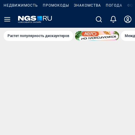
НЕДВИЖИМОСТЬ
ПРОМОКОДЫ
ЗНАКОМСТВА
ПОГОДА
ФО
Растет популярность дискаунтеров
Межд