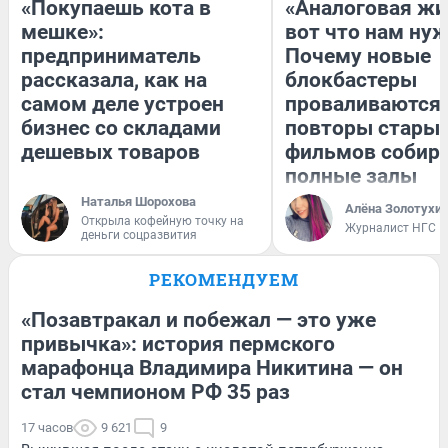
«Покупаешь кота в
«Аналоговая жи
мешке»:
вот что нам нуж
предприниматель
Почему новые
рассказала, как на
блокбастеры
самом деле устроен
проваливаются,
бизнес со складами
повторы стары
дешевых товаров
фильмов собир
полные залы
Наталья Шорохова
Алёна Золотухи
Открыла кофейную точку на
Журналист НГС
деньги соцразвития
РЕКОМЕНДУЕМ
«Позавтракал и побежал — это уже
привычка»: история пермского
марафонца Владимира Никитина — он
стал чемпионом РФ 35 раз
17 часов
9 621
9