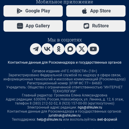
Мобильное приложение
Google Play
App Store
App Gallery
RuStore
Мы в соцсетях
Контактные данные для Роскомнадзора и государственных органов
Сетевое издание «НГС.НОВОСТИ» (18+)
Зарегистрировано Федеральной службой по надзору в сфере связи,
информационных технологий и массовых коммуникаций (Роскомнадзор)
Регистрационный номер ЭЛ № ФС 77— 84683
Учредитель: Общество с ограниченной ответственностью "ИНТЕРНЕТ
ТЕХНОЛОГИИ"
Главный редактор: Громкова Елена Александровна
Адрес редакции: 630099, Россия, Новосибирск, ул. Ленина, д. 12, 6 этаж,
телефон 8 (383) 212-52-52, 8 (923) 157-00-00 (круглосуточно)
Электронный адрес редакции:
ngs@shkulev.ru
Контактные данные для Роскомнадзора и государственных органов:
juristnsk@shkulev.ru
Техподдержка:
help@shkulev.ru
или воспользуйтесь
веб-формой