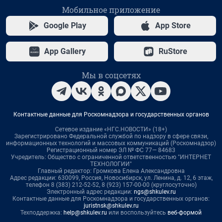
Мобильное приложение
Google Play
App Store
App Gallery
RuStore
Мы в соцсетях
Контактные данные для Роскомнадзора и государственных органов
Сетевое издание «НГС.НОВОСТИ» (18+)
Зарегистрировано Федеральной службой по надзору в сфере связи,
информационных технологий и массовых коммуникаций (Роскомнадзор)
Регистрационный номер ЭЛ № ФС 77— 84683
Учредитель: Общество с ограниченной ответственностью "ИНТЕРНЕТ
ТЕХНОЛОГИИ"
Главный редактор: Громкова Елена Александровна
Адрес редакции: 630099, Россия, Новосибирск, ул. Ленина, д. 12, 6 этаж,
телефон 8 (383) 212-52-52, 8 (923) 157-00-00 (круглосуточно)
Электронный адрес редакции:
ngs@shkulev.ru
Контактные данные для Роскомнадзора и государственных органов:
juristnsk@shkulev.ru
Техподдержка:
help@shkulev.ru
или воспользуйтесь
веб-формой