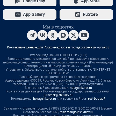
Google Play
App Store
App Gallery
RuStore
Мы в соцсетях
Контактные данные для Роскомнадзора и государственных органов
Сетевое издание «НГС.НОВОСТИ» (18+)
Зарегистрировано Федеральной службой по надзору в сфере связи,
информационных технологий и массовых коммуникаций (Роскомнадзор)
Регистрационный номер ЭЛ № ФС 77— 84683
Учредитель: Общество с ограниченной ответственностью "ИНТЕРНЕТ
ТЕХНОЛОГИИ"
Главный редактор: Громкова Елена Александровна
Адрес редакции: 630099, Россия, Новосибирск, ул. Ленина, д. 12, 6 этаж,
телефон 8 (383) 212-52-52, 8 (923) 157-00-00 (круглосуточно)
Электронный адрес редакции:
ngs@shkulev.ru
Контактные данные для Роскомнадзора и государственных органов:
juristnsk@shkulev.ru
Техподдержка:
help@shkulev.ru
или воспользуйтесь
веб-формой
Связаться с отделом продаж: 8 (383) 212-52-52, 8 (800) 200-03-83 (звонок
с сотового бесплатный),
reklamangs@shkulev.ru
Редакция сайта не несет ответственности за достоверность