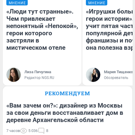
МНЕНИЕ
МНЕНИЕ
«Люди тут странные».
«Игрушки больш
Чем привлекает
герои истории».
непонятный «Непокой»,
учит пятая част
герои которого
популярной дет
застряли в
франшизы и по
мистическом отеле
она полезна вз
Лиза Пичугина
Мария Тищенко
Редактор NGS.RU
Обозреватель
РЕКОМЕНДУЕМ
«Вам зачем он?»: дизайнер из Москвы
за свои деньги восстанавливает дом в
деревне Архангельской области
7 часов
5 036
8