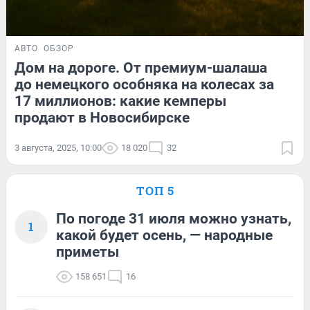
АВТО
ОБЗОР
Дом на дороге. От премиум-шалаша
до немецкого особняка на колесах за
17 миллионов: какие кемперы
продают в Новосибирске
3 августа, 2025, 10:00
18 020
32
ТОП 5
По погоде 31 июля можно узнать,
1
какой будет осень, — народные
приметы
158 651
16