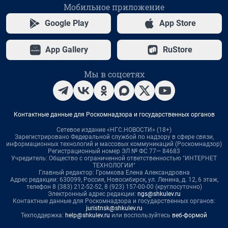
Мобильное приложение
Google Play
App Store
App Gallery
RuStore
Мы в соцсетях
Контактные данные для Роскомнадзора и государственных органов
Сетевое издание «НГС.НОВОСТИ» (18+)
Зарегистрировано Федеральной службой по надзору в сфере связи,
информационных технологий и массовых коммуникаций (Роскомнадзор)
Регистрационный номер ЭЛ № ФС 77— 84683
Учредитель: Общество с ограниченной ответственностью "ИНТЕРНЕТ
ТЕХНОЛОГИИ"
Главный редактор: Громкова Елена Александровна
Адрес редакции: 630099, Россия, Новосибирск, ул. Ленина, д. 12, 6 этаж,
телефон 8 (383) 212-52-52, 8 (923) 157-00-00 (круглосуточно)
Электронный адрес редакции:
ngs@shkulev.ru
Контактные данные для Роскомнадзора и государственных органов:
juristnsk@shkulev.ru
Техподдержка:
help@shkulev.ru
или воспользуйтесь
веб-формой