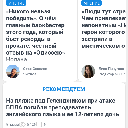
МНЕНИЕ
МНЕНИЕ
«Никого нельзя
«Люди тут стра
победить». О чём
Чем привлекает
главный блокбастер
непонятный «Не
этого года, который
герои которого
бьет рекорды в
застряли в
прокате: честный
мистическом от
отзыв на «Одиссею»
Нолана
Стас Соколов
Лиза Пичугина
Эксперт
Редактор NGS.RU
РЕКОМЕНДУЕМ
На пляже под Геленджиком при атаке
БПЛА погибли преподаватель
английского языка и ее 12-летняя дочь
5 часов
5 126
6