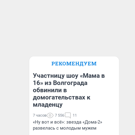
РЕКОМЕНДУЕМ
Участницу шоу «Мама в
16» из Волгограда
обвинили в
домогательствах к
младенцу
7 часов
7 556
11
«Ну вот и всё»: звезда «Дома-2»
развелась с молодым мужем