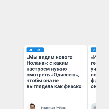
МНЕНИЕ
МНЕНИЕ
«Мы видим нового
«Игруш
Нолана»: с каким
герои 
настроем нужно
учит пя
смотреть «Одиссею»,
популя
чтобы она не
франши
выглядела как фиаско
она по
Ма
Надежда Губарь