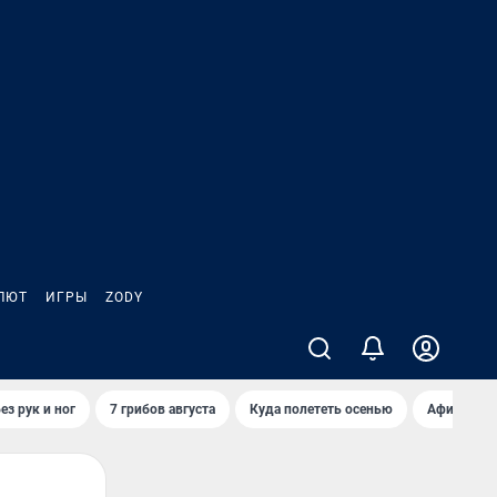
ЛЮТ
ИГРЫ
ZODY
ез рук и ног
7 грибов августа
Куда полететь осенью
Афиша на 