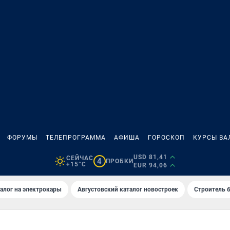
ФОРУМЫ
ТЕЛЕПРОГРАММА
АФИША
ГОРОСКОП
КУРСЫ ВА
USD 81,41
СЕЙЧАС
4
ПРОБКИ
+15°C
EUR 94,06
алог на электрокары
Августовский каталог новостроек
Строитель б