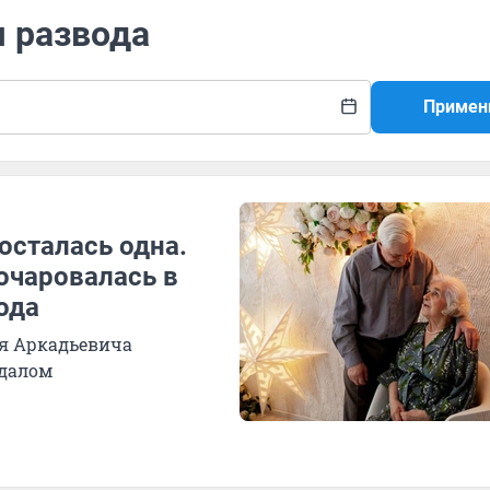
я развода
Примен
осталась одна.
очаровалась в
ода
ия Аркадьевича
ндалом