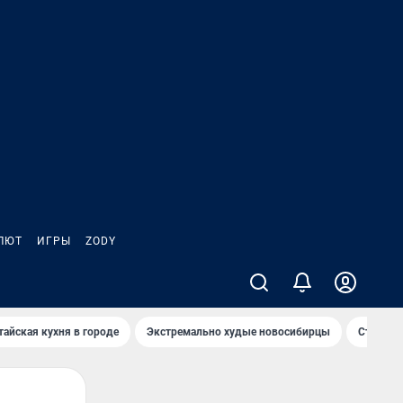
ЛЮТ
ИГРЫ
ZODY
тайская кухня в городе
Экстремально худые новосибирцы
Старт те