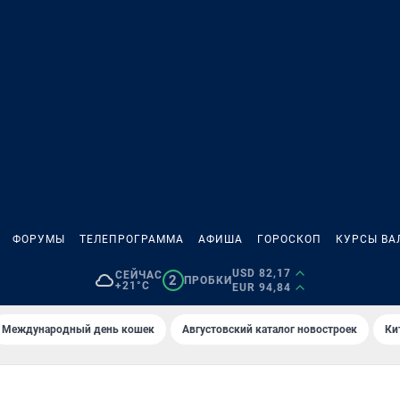
ФОРУМЫ
ТЕЛЕПРОГРАММА
АФИША
ГОРОСКОП
КУРСЫ ВА
USD 82,17
СЕЙЧАС
2
ПРОБКИ
+21°C
EUR 94,84
Международный день кошек
Августовский каталог новостроек
Ки