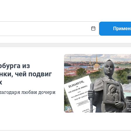
Примен
бурга из
нки, чей подвиг
х
лагодаря любви дочери