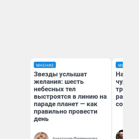
МНЕНИЕ
МНЕНИЕ
Звезды услышат
Наслед
желания: шесть
чудом 
небесных тел
трансп
выстроятся в линию на
разнес
параде планет — как
советс
правильно провести
день
Ол
Бл
Анастасия Филимонова