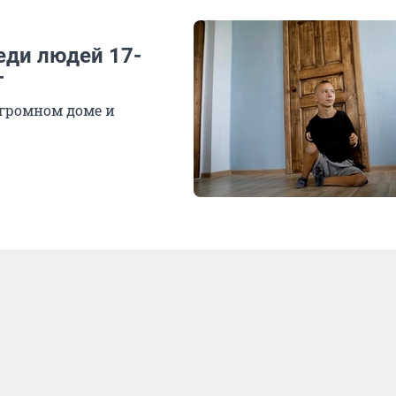
еди людей 17-
г
 огромном доме и