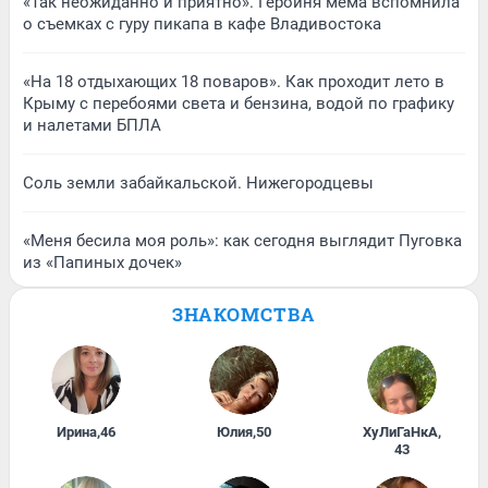
«Так неожиданно и приятно». Героиня мема вспомнила
о съемках с гуру пикапа в кафе Владивостока
«На 18 отдыхающих 18 поваров». Как проходит лето в
Крыму с перебоями света и бензина, водой по графику
и налетами БПЛА
Соль земли забайкальской. Нижегородцевы
«Меня бесила моя роль»: как сегодня выглядит Пуговка
из «Папиных дочек»
ЗНАКОМСТВА
Ирина
,
46
Юлия
,
50
ХуЛиГаНкА
,
43