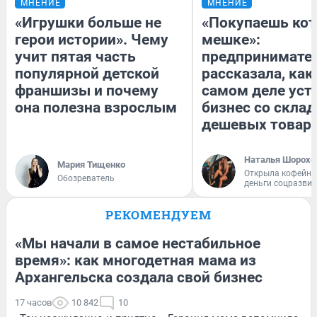
МНЕНИЕ
МНЕНИЕ
«Игрушки больше не
«Покупаешь кот
герои истории». Чему
мешке»:
учит пятая часть
предпринимате
популярной детской
рассказала, как
франшизы и почему
самом деле уст
она полезна взрослым
бизнес со скла
дешевых товар
Наталья Шорохо
Мария Тищенко
Открыла кофейну
Обозреватель
деньги соцразви
РЕКОМЕНДУЕМ
«Мы начали в самое нестабильное
время»: как многодетная мама из
Архангельска создала свой бизнес
17 часов
10 842
10