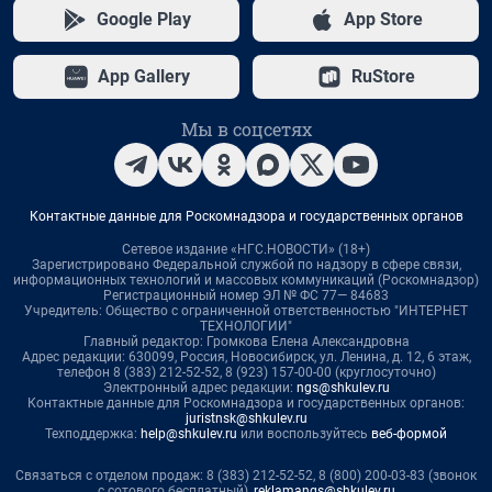
Google Play
App Store
App Gallery
RuStore
Мы в соцсетях
Контактные данные для Роскомнадзора и государственных органов
Сетевое издание «НГС.НОВОСТИ» (18+)
Зарегистрировано Федеральной службой по надзору в сфере связи,
информационных технологий и массовых коммуникаций (Роскомнадзор)
Регистрационный номер ЭЛ № ФС 77— 84683
Учредитель: Общество с ограниченной ответственностью "ИНТЕРНЕТ
ТЕХНОЛОГИИ"
Главный редактор: Громкова Елена Александровна
Адрес редакции: 630099, Россия, Новосибирск, ул. Ленина, д. 12, 6 этаж,
телефон 8 (383) 212-52-52, 8 (923) 157-00-00 (круглосуточно)
Электронный адрес редакции:
ngs@shkulev.ru
Контактные данные для Роскомнадзора и государственных органов:
juristnsk@shkulev.ru
Техподдержка:
help@shkulev.ru
или воспользуйтесь
веб-формой
Связаться с отделом продаж: 8 (383) 212-52-52, 8 (800) 200-03-83 (звонок
с сотового бесплатный),
reklamangs@shkulev.ru