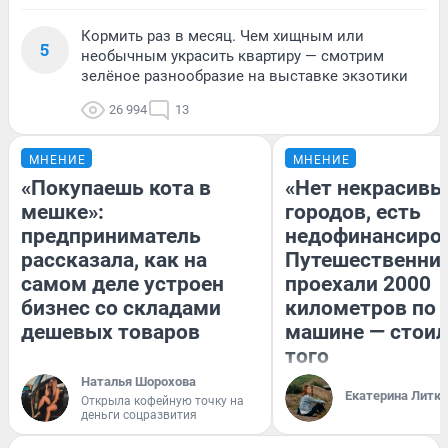
Кормить раз в месяц. Чем хищным или
5
необычным украсить квартиру — смотрим
зелёное разнообразие на выставке экзотики
26 994
13
МНЕНИЕ
МНЕНИЕ
«Покупаешь кота в
«Нет некрасивы
мешке»:
городов, есть
предприниматель
недофинансиро
рассказала, как на
Путешественни
самом деле устроен
проехали 2000
бизнес со складами
километров по 
дешевых товаров
машине — стоил
того
Наталья Шорохова
Екатерина Литк
Открыла кофейную точку на
деньги соцразвития