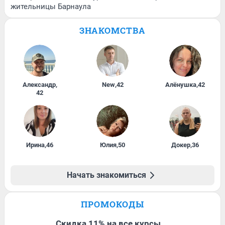
жительницы Барнаула
ЗНАКОМСТВА
Александр
,
New
,
42
Алёнушка
,
42
42
Ирина
,
46
Юлия
,
50
Докер
,
36
Начать знакомиться
ПРОМОКОДЫ
Скидка 11% на все курсы