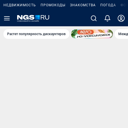
НЕДВИЖИМОСТЬ
ПРОМОКОДЫ
ЗНАКОМСТВА
ПОГОДА
ФО
Растет популярность дискаунтеров
Межд