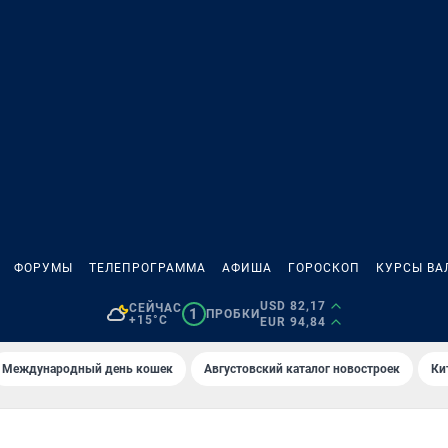
ФОРУМЫ
ТЕЛЕПРОГРАММА
АФИША
ГОРОСКОП
КУРСЫ ВА
USD 82,17
СЕЙЧАС
1
ПРОБКИ
+15°C
EUR 94,84
Международный день кошек
Августовский каталог новостроек
Ки