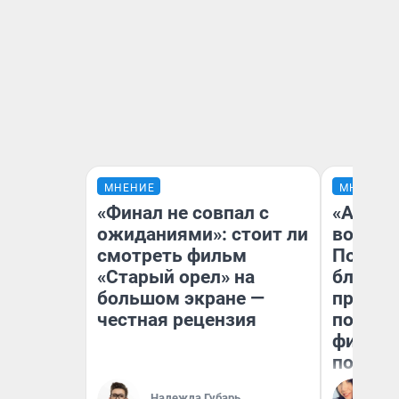
МНЕНИЕ
МНЕНИЕ
«Финал не совпал с
«Анало
ожиданиями»: стоит ли
вот чт
смотреть фильм
Почему
«Старый орел» на
блокба
большом экране —
провал
честная рецензия
повтор
фильмо
полные
Ал
Надежда Губарь