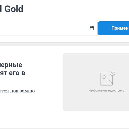
d Gold
Примен
черные
ят его в
ются под землю