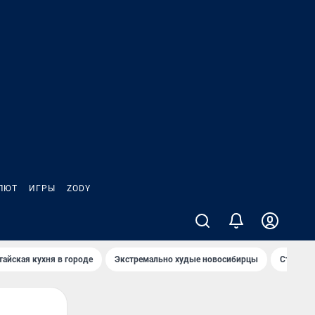
ЛЮТ
ИГРЫ
ZODY
тайская кухня в городе
Экстремально худые новосибирцы
Старт те