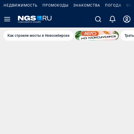
НЕДВИЖИМОСТЬ
ПРОМОКОДЫ
ЗНАКОМСТВА
ПОГОДА
ФО
Как строили мосты в Новосибирске
Траты