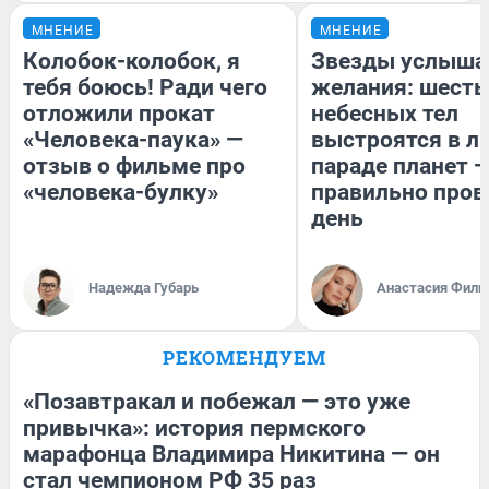
МНЕНИЕ
МНЕНИЕ
Колобок-колобок, я
Звезды услыша
тебя боюсь! Ради чего
желания: шесть
отложили прокат
небесных тел
«Человека-паука» —
выстроятся в л
отзыв о фильме про
параде планет —
«человека-булку»
правильно пров
день
Надежда Губарь
Анастасия Фили
РЕКОМЕНДУЕМ
«Позавтракал и побежал — это уже
привычка»: история пермского
марафонца Владимира Никитина — он
стал чемпионом РФ 35 раз