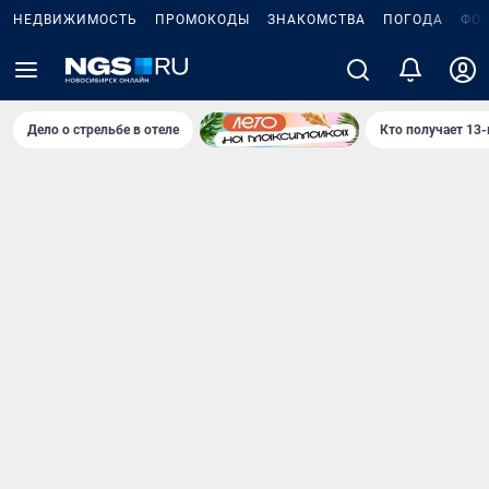
НЕДВИЖИМОСТЬ
ПРОМОКОДЫ
ЗНАКОМСТВА
ПОГОДА
ФО
Дело о стрельбе в отеле
Кто получает 13-