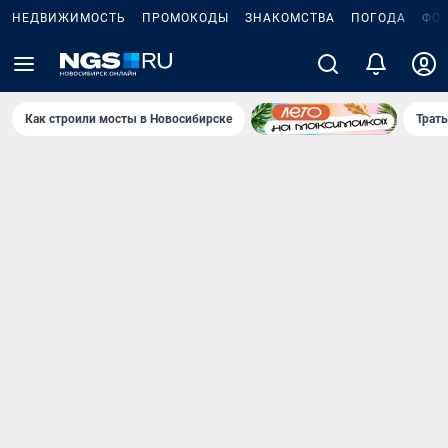
НЕДВИЖИМОСТЬ
ПРОМОКОДЫ
ЗНАКОМСТВА
ПОГОДА
ФО
Как строили мосты в Новосибирске
Траты