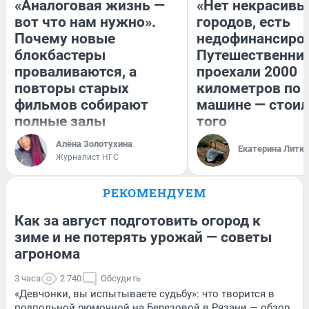
«Аналоговая жизнь —
«Нет некрасивы
вот что нам нужно».
городов, есть
Почему новые
недофинансиро
блокбастеры
Путешественни
проваливаются, а
проехали 2000
повторы старых
километров по 
фильмов собирают
машине — стоил
полные залы
того
Алёна Золотухина
Екатерина Литк
Журналист НГС
РЕКОМЕНДУЕМ
Как за август подготовить огород к
зиме и не потерять урожай — советы
агронома
3 часа
2 740
Обсудить
«Девчонки, вы испытываете судьбу»: что творится в
подпольной рюмочной на Березовой в Рязани — обзор