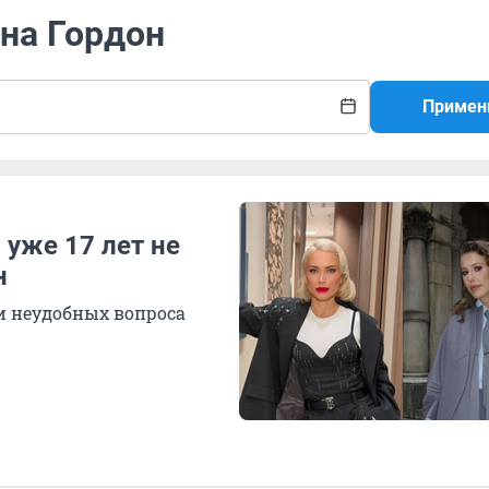
ина Гордон
Примен
 уже 17 лет не
н
и неудобных вопроса