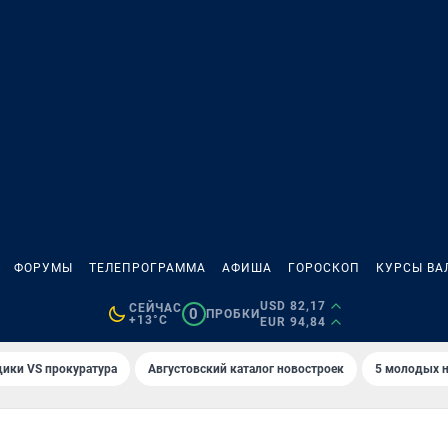
ФОРУМЫ
ТЕЛЕПРОГРАММА
АФИША
ГОРОСКОП
КУРСЫ ВА
USD 82,17
СЕЙЧАС
0
ПРОБКИ
+13°C
EUR 94,84
ики VS прокуратура
Августовский каталог новостроек
5 молодых н