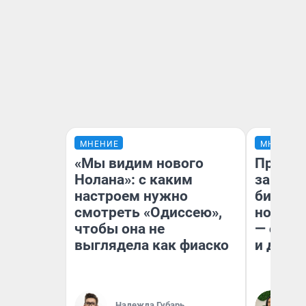
МНЕНИЕ
МНЕНИЕ
«Мы видим нового
Продаш
Нолана»: с каким
заплат
настроем нужно
бизнес
смотреть «Одиссею»,
новый 
чтобы она не
— он к
выглядела как фиаско
и даже
Надежда Губарь
Ан