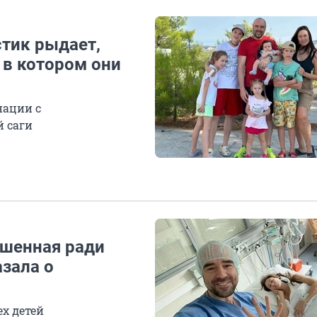
стик рыдает,
, в котором они
нации с
 саги
ошенная ради
зала о
ех детей