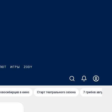
ЛЮТ
ИГРЫ
ZODY
овосибирцев в кино
Старт театрального сезона
7 грибов августа