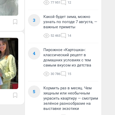
77 951
12
Какой будет зима, можно
3
узнать по погоде 7 августа, —
важные приметы
52 463
14
Пирожное «Картошка»:
4
классический рецепт в
домашних условиях с тем
самым вкусом из детства
30 786
15
Кормить раз в месяц. Чем
5
хищным или необычным
украсить квартиру — смотрим
зелёное разнообразие на
выставке экзотики