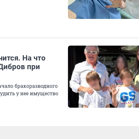
чится. На что
Дибров при
чало бракоразводного
судить у нее имущество