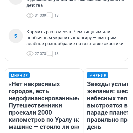
детства
31 039
18
Кормить раз в месяц. Чем хищным или
5
необычным украсить квартиру — смотрим
зелёное разнообразие на выставке экзотики
27 073
13
МНЕНИЕ
МНЕНИЕ
«Нет некрасивых
Звезды услыш
городов, есть
желания: шест
недофинансированные».
небесных тел
Путешественники
выстроятся в 
проехали 2000
параде планет 
километров по Уралу на
правильно про
машине — стоило ли оно
день