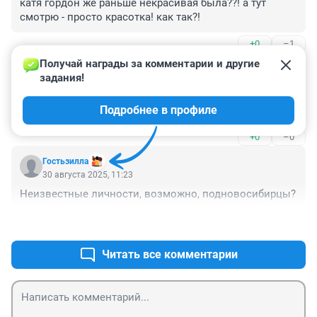
катя гордон же раньше некрасивая была??! а тут 
смотрю - просто красотка! как так?!
+0
–1
Получай награды за комментарии и другие 
Гость
30 августа 2025, 13:18
задания!
Сериалу "богатые тоже плачут" уже лет сорок, а тема 
Подробнее в профиле
до сих пор актуальна
+0
–0
Гостьзилла
30 августа 2025, 11:23
Неизвестные личности, возможно, подновосибирцы?
+1
–0
Читать все комментарии