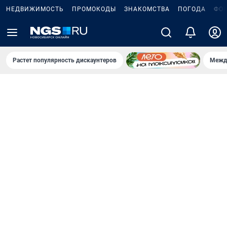
НЕДВИЖИМОСТЬ
ПРОМОКОДЫ
ЗНАКОМСТВА
ПОГОДА
ФО
Растет популярность дискаунтеров
Межд