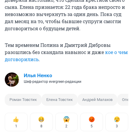
сына. Елена признается: 22 года брака непросто и
невозможно вычеркнуть за один день. Пока суд
дал месяц на то, чтобы бывшие супруги смогли
договориться о будущем детей.
Тем временем Полина и Дмитрий Дибровы
разошлись без скандала навынос и даже
кое о чем
договорились
.
Илья Ненко
Шеф-редактор evergreen-редакции
Роман Товстик
Елена Товстик
Андрей Малахов
Опека
1
8
2
5
3