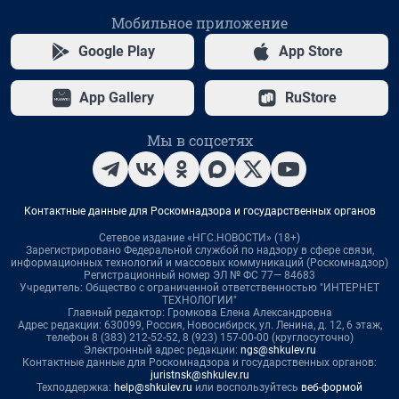
Мобильное приложение
Google Play
App Store
App Gallery
RuStore
Мы в соцсетях
Контактные данные для Роскомнадзора и государственных органов
Сетевое издание «НГС.НОВОСТИ» (18+)
Зарегистрировано Федеральной службой по надзору в сфере связи,
информационных технологий и массовых коммуникаций (Роскомнадзор)
Регистрационный номер ЭЛ № ФС 77— 84683
Учредитель: Общество с ограниченной ответственностью "ИНТЕРНЕТ
ТЕХНОЛОГИИ"
Главный редактор: Громкова Елена Александровна
Адрес редакции: 630099, Россия, Новосибирск, ул. Ленина, д. 12, 6 этаж,
телефон 8 (383) 212-52-52, 8 (923) 157-00-00 (круглосуточно)
Электронный адрес редакции:
ngs@shkulev.ru
Контактные данные для Роскомнадзора и государственных органов:
juristnsk@shkulev.ru
Техподдержка:
help@shkulev.ru
или воспользуйтесь
веб-формой