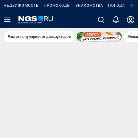
НЕДВИЖИМОСТЬ
ПРОМОКОДЫ
ЗНАКОМСТВА
ПОГОДА
ФО
Растет популярность дискаунтеров
Межд