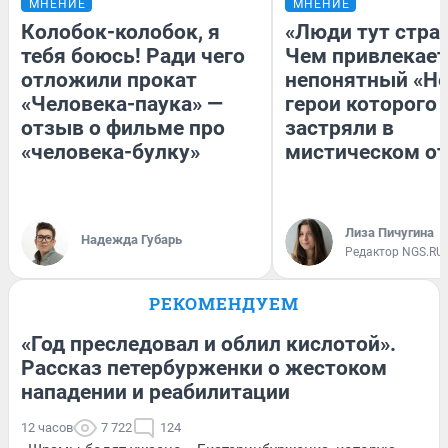
МНЕНИЕ
МНЕНИЕ
Колобок-колобок, я
«Люди тут стра
тебя боюсь! Ради чего
Чем привлекает
отложили прокат
непонятный «Не
«Человека-паука» —
герои которого
отзыв о фильме про
застряли в
«человека-булку»
мистическом от
Лиза Пичугина
Надежда Губарь
Редактор NGS.RU
РЕКОМЕНДУЕМ
«Год преследовал и облил кислотой».
Рассказ петербурженки о жестоком
нападении и реабилитации
12 часов
7 722
124