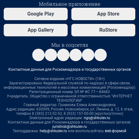
Мобильное приложение
Google Play
App Store
App Gallery
RuStore
Мы в соцсетях
Контактные данные для Роскомнадзора и государственных органов
Сетевое издание «НГС.НОВОСТИ» (18+)
Зарегистрировано Федеральной службой по надзору в сфере связи,
информационных технологий и массовых коммуникаций (Роскомнадзор)
Регистрационный номер ЭЛ № ФС 77— 84683
Учредитель: Общество с ограниченной ответственностью "ИНТЕРНЕТ
ТЕХНОЛОГИИ"
Главный редактор: Громкова Елена Александровна
Адрес редакции: 630099, Россия, Новосибирск, ул. Ленина, д. 12, 6 этаж,
телефон 8 (383) 212-52-52, 8 (923) 157-00-00 (круглосуточно)
Электронный адрес редакции:
ngs@shkulev.ru
Контактные данные для Роскомнадзора и государственных органов:
juristnsk@shkulev.ru
Техподдержка:
help@shkulev.ru
или воспользуйтесь
веб-формой