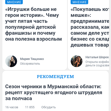
МНЕНИЕ
МНЕНИЕ
«Игрушки больше не
«Покупаешь кот
герои истории». Чему
мешке»:
учит пятая часть
предпринимате
популярной детской
рассказала, как
франшизы и почему
самом деле уст
она полезна взрослым
бизнес со скла
дешевых товар
Наталья Шорохо
Мария Тищенко
Открыла кофейну
Обозреватель
деньги соцразви
РЕКОМЕНДУЕМ
Сезон черники в Мурманской области:
рецепт хрустящего ягодного штруделя
за полчаса
16 часов
11 855
Обсудить