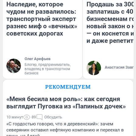
Наследие, которое
Продашь за 300
чудом не развалилось:
заплатишь с 400
транспортный эксперт
бизнесменам го
разнес миф о «вечных»
новый закон о н
советских дорогах
— он коснется 
и даже репетит
Олег Арефьев
Блогер, предприниматель,
Анастасия Завг
владелец в транспортном
бизнесе
РЕКОМЕНДУЕМ
«Меня бесила моя роль»: как сегодня
выглядит Пуговка из «Папиных дочек»
10 минут
89
Обсудить
«С гордостью говорю, что я деревенский»: зачем
северянин оставил нефтяную компанию и переехал в