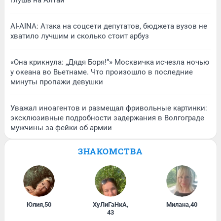
глушь на Алтай
AI-AINA: Атака на соцсети депутатов, бюджета вузов не
хватило лучшим и сколько стоит арбуз
«Она крикнула: „Дядя Боря!“» Москвичка исчезла ночью
у океана во Вьетнаме. Что произошло в последние
минуты пропажи девушки
Уважал иноагентов и размещал фривольные картинки:
эксклюзивные подробности задержания в Волгограде
мужчины за фейки об армии
ЗНАКОМСТВА
Юлия
,
50
ХуЛиГаНкА
,
Милана
,
40
43