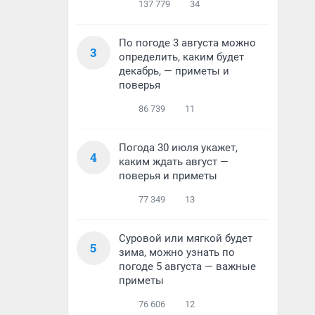
137 779
34
По погоде 3 августа можно
3
определить, каким будет
декабрь, — приметы и
поверья
86 739
11
Погода 30 июля укажет,
4
каким ждать август —
поверья и приметы
77 349
13
Суровой или мягкой будет
5
зима, можно узнать по
погоде 5 августа — важные
приметы
76 606
12