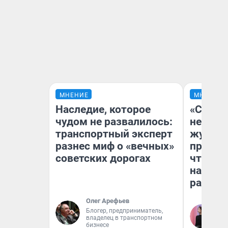
МНЕНИЕ
МНЕНИЕ
Наследие, которое
«Сними
чудом не развалилось:
немедл
транспортный эксперт
журнал
разнес миф о «вечных»
пришло
советских дорогах
чтобы п
на что
ради н
Олег Арефьев
Блогер, предприниматель,
Ан
владелец в транспортном
Ко
бизнесе