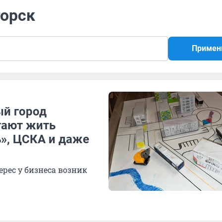
горск
Примен
й город
тают жить
», ЦСКА и даже
ерес у бизнеса возник