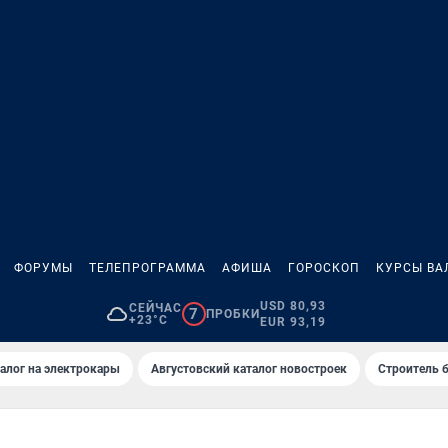
ФОРУМЫ
ТЕЛЕПРОГРАММА
АФИША
ГОРОСКОП
КУРСЫ ВА
USD 80,93
СЕЙЧАС
7
ПРОБКИ
+23°C
EUR 93,19
алог на электрокары
Августовский каталог новостроек
Строитель б