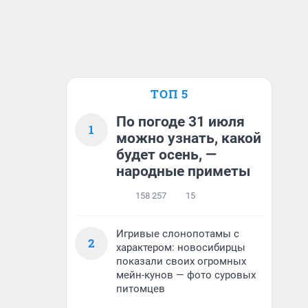
ТОП 5
По погоде 31 июля
1
можно узнать, какой
будет осень, —
народные приметы
158 257
15
Игривые слонопотамы с
2
характером: новосибирцы
показали своих огромных
мейн-кунов — фото суровых
питомцев