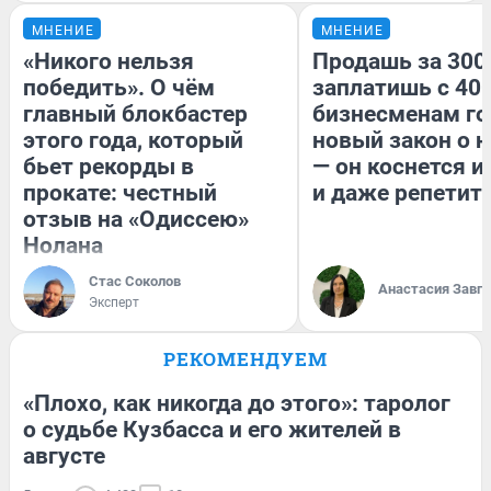
МНЕНИЕ
МНЕНИЕ
«Никого нельзя
Продашь за 300
победить». О чём
заплатишь с 400
главный блокбастер
бизнесменам го
этого года, который
новый закон о н
бьет рекорды в
— он коснется 
прокате: честный
и даже репетит
отзыв на «Одиссею»
Нолана
Стас Соколов
Анастасия Завг
Эксперт
РЕКОМЕНДУЕМ
«Плохо, как никогда до этого»: таролог
о судьбе Кузбасса и его жителей в
августе