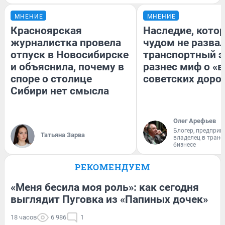
МНЕНИЕ
МНЕНИЕ
Красноярская
Наследие, кото
журналистка провела
чудом не разва
отпуск в Новосибирске
транспортный э
и объяснила, почему в
разнес миф о «
споре о столице
советских доро
Сибири нет смысла
Олег Арефьев
Блогер, предприн
Татьяна Зарва
владелец в тран
бизнесе
РЕКОМЕНДУЕМ
«Меня бесила моя роль»: как сегодня
выглядит Пуговка из «Папиных дочек»
18 часов
6 986
1