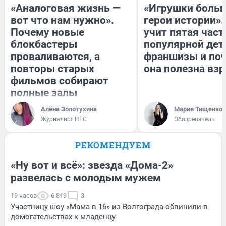
«Аналоговая жизнь —
«Игрушки больш
вот что нам нужно».
герои истории».
Почему новые
учит пятая част
блокбастеры
популярной дет
проваливаются, а
франшизы и по
повторы старых
она полезна вз
фильмов собирают
полные залы
Алёна Золотухина
Мария Тищенко
Журналист НГС
Обозреватель
РЕКОМЕНДУЕМ
«Ну вот и всё»: звезда «Дома-2»
развелась с молодым мужем
19 часов
6 819
3
Участницу шоу «Мама в 16» из Волгограда обвинили в
домогательствах к младенцу