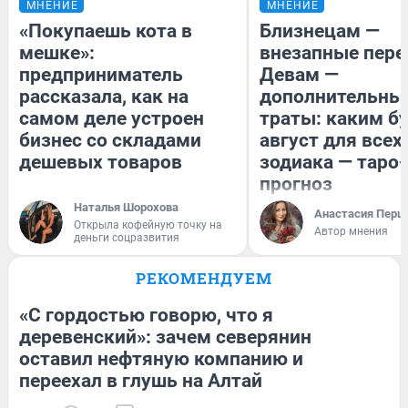
МНЕНИЕ
МНЕНИЕ
«Покупаешь кота в
Близнецам —
мешке»:
внезапные пере
предприниматель
Девам —
рассказала, как на
дополнительны
самом деле устроен
траты: каким б
бизнес со складами
август для всех
дешевых товаров
зодиака — таро-
прогноз
Наталья Шорохова
Анастасия Перш
Открыла кофейную точку на
Автор мнения
деньги соцразвития
РЕКОМЕНДУЕМ
«С гордостью говорю, что я
деревенский»: зачем северянин
оставил нефтяную компанию и
переехал в глушь на Алтай