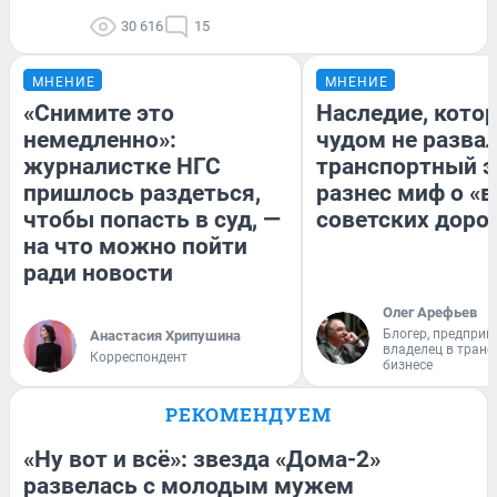
30 616
15
МНЕНИЕ
МНЕНИЕ
«Снимите это
Наследие, кото
немедленно»:
чудом не разва
журналистке НГС
транспортный э
пришлось раздеться,
разнес миф о «
чтобы попасть в суд, —
советских доро
на что можно пойти
ради новости
Олег Арефьев
Блогер, предприн
Анастасия Хрипушина
владелец в тран
Корреспондент
бизнесе
РЕКОМЕНДУЕМ
«Ну вот и всё»: звезда «Дома-2»
развелась с молодым мужем