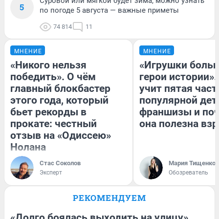
Суровой или мягкой будет зима, можно узнать
5
по погоде 5 августа — важные приметы
74 814
11
МНЕНИЕ
МНЕНИЕ
«Никого нельзя
«Игрушки больш
победить». О чём
герои истории».
главный блокбастер
учит пятая част
этого года, который
популярной дет
бьет рекорды в
франшизы и по
прокате: честный
она полезна вз
отзыв на «Одиссею»
Нолана
Стас Соколов
Мария Тищенко
Эксперт
Обозреватель
РЕКОМЕНДУЕМ
«Долго боялась выходить на улицу».