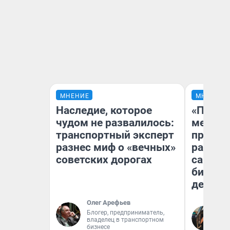
МНЕНИЕ
МНЕНИЕ
Наследие, которое
«Покуп
чудом не развалилось:
мешке»
транспортный эксперт
предпр
разнес миф о «вечных»
рассказ
советских дорогах
самом 
бизнес
дешевы
Олег Арефьев
На
Блогер, предприниматель,
владелец в транспортном
От
бизнесе
де