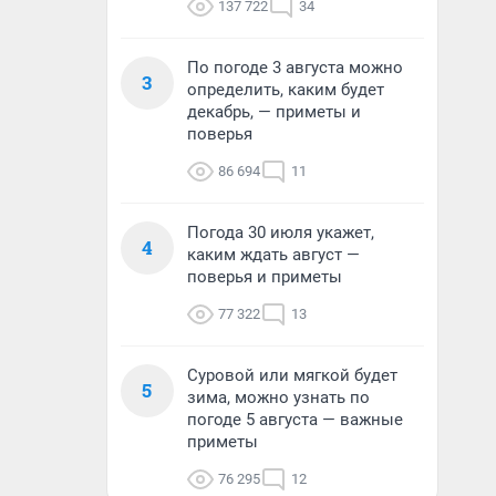
137 722
34
По погоде 3 августа можно
3
определить, каким будет
декабрь, — приметы и
поверья
86 694
11
Погода 30 июля укажет,
4
каким ждать август —
поверья и приметы
77 322
13
Суровой или мягкой будет
5
зима, можно узнать по
погоде 5 августа — важные
приметы
76 295
12