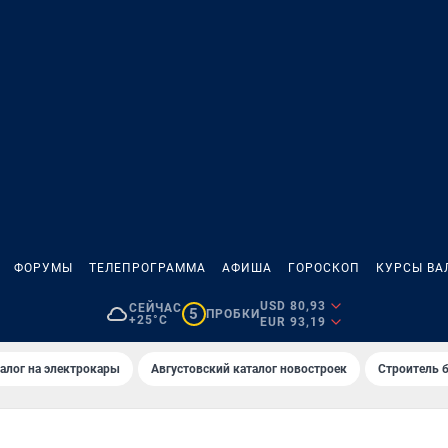
ФОРУМЫ
ТЕЛЕПРОГРАММА
АФИША
ГОРОСКОП
КУРСЫ ВА
USD 80,93
СЕЙЧАС
5
ПРОБКИ
+25°C
EUR 93,19
алог на электрокары
Августовский каталог новостроек
Строитель б