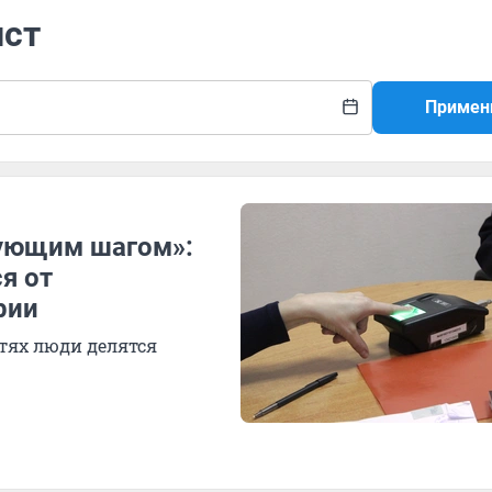
ист
Примен
дующим шагом»:
я от
рии
тях люди делятся