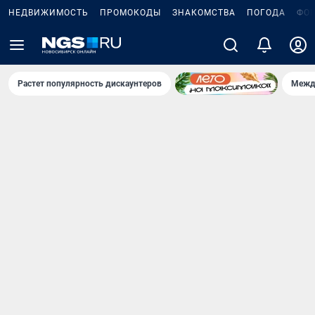
НЕДВИЖИМОСТЬ
ПРОМОКОДЫ
ЗНАКОМСТВА
ПОГОДА
ФО
Растет популярность дискаунтеров
Межд