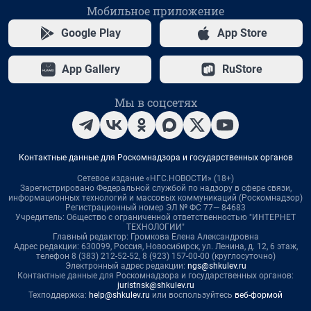
Мобильное приложение
Google Play
App Store
App Gallery
RuStore
Мы в соцсетях
Контактные данные для Роскомнадзора и государственных органов
Сетевое издание «НГС.НОВОСТИ» (18+)
Зарегистрировано Федеральной службой по надзору в сфере связи,
информационных технологий и массовых коммуникаций (Роскомнадзор)
Регистрационный номер ЭЛ № ФС 77— 84683
Учредитель: Общество с ограниченной ответственностью "ИНТЕРНЕТ
ТЕХНОЛОГИИ"
Главный редактор: Громкова Елена Александровна
Адрес редакции: 630099, Россия, Новосибирск, ул. Ленина, д. 12, 6 этаж,
телефон 8 (383) 212-52-52, 8 (923) 157-00-00 (круглосуточно)
Электронный адрес редакции:
ngs@shkulev.ru
Контактные данные для Роскомнадзора и государственных органов:
juristnsk@shkulev.ru
Техподдержка:
help@shkulev.ru
или воспользуйтесь
веб-формой