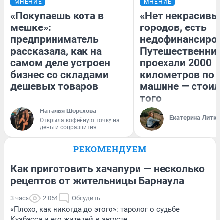
МНЕНИЕ
МНЕНИЕ
«Покупаешь кота в
«Нет некрасивы
мешке»:
городов, есть
предприниматель
недофинансиро
рассказала, как на
Путешественни
самом деле устроен
проехали 2000
бизнес со складами
километров по 
дешевых товаров
машине — стоил
того
Наталья Шорохова
Екатерина Литк
Открыла кофейную точку на
деньги соцразвития
РЕКОМЕНДУЕМ
Как приготовить хачапури — несколько
рецептов от жительницы Барнаула
3 часа
2 054
Обсудить
«Плохо, как никогда до этого»: таролог о судьбе
Кузбасса и его жителей в августе