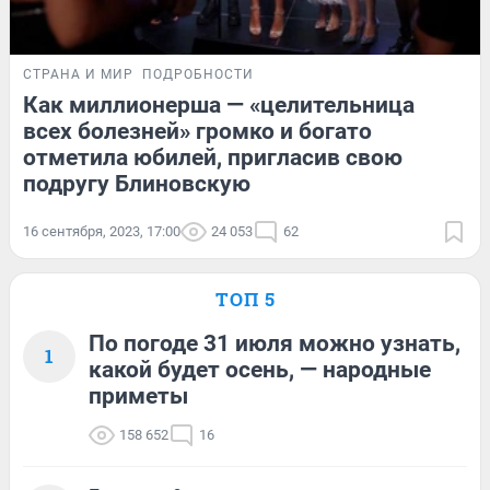
СТРАНА И МИР
ПОДРОБНОСТИ
Как миллионерша — «целительница
всех болезней» громко и богато
отметила юбилей, пригласив свою
подругу Блиновскую
16 сентября, 2023, 17:00
24 053
62
ТОП 5
По погоде 31 июля можно узнать,
1
какой будет осень, — народные
приметы
158 652
16