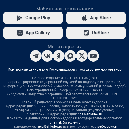
Мобильное приложение
Google Play
App Store
App Gallery
RuStore
Мы в соцсетях
Контактные данные для Роскомнадзора и государственных органов
Сетевое издание «НГС.НОВОСТИ» (18+)
Зарегистрировано Федеральной службой по надзору в сфере связи,
информационных технологий и массовых коммуникаций (Роскомнадзор)
Регистрационный номер ЭЛ № ФС 77— 84683
Учредитель: Общество с ограниченной ответственностью "ИНТЕРНЕТ
ТЕХНОЛОГИИ"
Главный редактор: Громкова Елена Александровна
Адрес редакции: 630099, Россия, Новосибирск, ул. Ленина, д. 12, 6 этаж,
телефон 8 (383) 212-52-52, 8 (923) 157-00-00 (круглосуточно)
Электронный адрес редакции:
ngs@shkulev.ru
Контактные данные для Роскомнадзора и государственных органов:
juristnsk@shkulev.ru
Техподдержка:
help@shkulev.ru
или воспользуйтесь
веб-формой