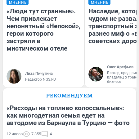
МНЕНИЕ
МНЕНИЕ
«Люди тут странные».
Наследие, кото
Чем привлекает
чудом не разва
непонятный «Непокой»,
транспортный э
герои которого
разнес миф о «
застряли в
советских доро
мистическом отеле
Олег Арефьев
Блогер, предприн
Лиза Пичугина
владелец в тран
Редактор NGS.RU
бизнесе
РЕКОМЕНДУЕМ
«Расходы на топливо колоссальные»:
как многодетная семья едет на
автодоме из Барнаула в Турцию — фото
12 часов
7 355
4