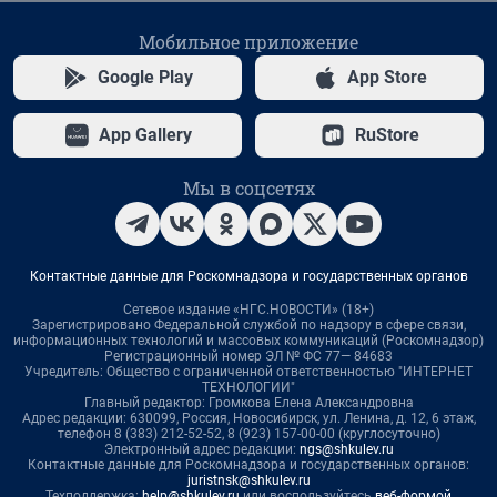
Мобильное приложение
Google Play
App Store
App Gallery
RuStore
Мы в соцсетях
Контактные данные для Роскомнадзора и государственных органов
Сетевое издание «НГС.НОВОСТИ» (18+)
Зарегистрировано Федеральной службой по надзору в сфере связи,
информационных технологий и массовых коммуникаций (Роскомнадзор)
Регистрационный номер ЭЛ № ФС 77— 84683
Учредитель: Общество с ограниченной ответственностью "ИНТЕРНЕТ
ТЕХНОЛОГИИ"
Главный редактор: Громкова Елена Александровна
Адрес редакции: 630099, Россия, Новосибирск, ул. Ленина, д. 12, 6 этаж,
телефон 8 (383) 212-52-52, 8 (923) 157-00-00 (круглосуточно)
Электронный адрес редакции:
ngs@shkulev.ru
Контактные данные для Роскомнадзора и государственных органов:
juristnsk@shkulev.ru
Техподдержка:
help@shkulev.ru
или воспользуйтесь
веб-формой