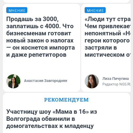
МНЕНИЕ
МНЕНИЕ
Продашь за 3000,
«Люди тут стра
заплатишь с 4000. Что
Чем привлекает
бизнесменам готовит
непонятный «Не
новый закон о налогах
герои которого
— он коснется импорта
застряли в
и даже репетиторов
мистическом от
Лиза Пичугина
Анастасия Завгородняя
Редактор NGS.RU
РЕКОМЕНДУЕМ
Участницу шоу «Мама в 16» из
Волгограда обвинили в
домогательствах к младенцу