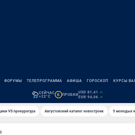
ФОРУМЫ
ТЕЛЕПРОГРАММА
АФИША
ГОРОСКОП
КУРСЫ ВА
USD 81,41
СЕЙЧАС
6
ПРОБКИ
+22°C
EUR 94,06
ики VS прокуратура
Августовский каталог новостроек
5 молодых н
В