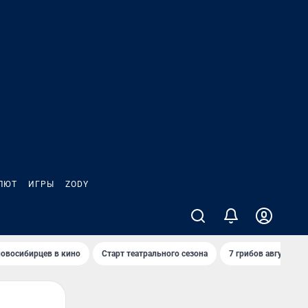
ЛЮТ
ИГРЫ
ZODY
овосибирцев в кино
Старт театрального сезона
7 грибов августа