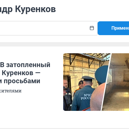
ндр Куренков
Примен
 В затопленный
 Куренков —
и просьбами
жителями