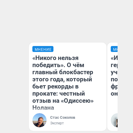
МНЕНИЕ
МНЕНИЕ
«Никого нельзя
«Игруш
победить». О чём
герои 
главный блокбастер
учит пя
этого года, который
популя
бьет рекорды в
франши
прокате: честный
она по
отзыв на «Одиссею»
Нолана
Стас Соколов
Ма
Эксперт
Об