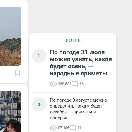
ТОП 5
По погоде 31 июля
1
можно узнать, какой
будет осень, —
народные приметы
158 631
16
По погоде 3 августа можно
2
определить, каким будет
декабрь, — приметы и
поверья
87 106
11