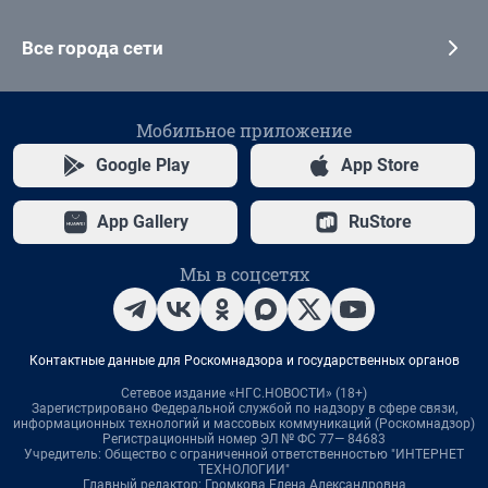
Все города сети
Мобильное приложение
Google Play
App Store
App Gallery
RuStore
Мы в соцсетях
Контактные данные для Роскомнадзора и государственных органов
Сетевое издание «НГС.НОВОСТИ» (18+)
Зарегистрировано Федеральной службой по надзору в сфере связи,
информационных технологий и массовых коммуникаций (Роскомнадзор)
Регистрационный номер ЭЛ № ФС 77— 84683
Учредитель: Общество с ограниченной ответственностью "ИНТЕРНЕТ
ТЕХНОЛОГИИ"
Главный редактор: Громкова Елена Александровна