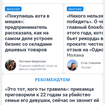
МНЕНИЕ
МНЕНИЕ
«Покупаешь кота в
«Никого нельзя
мешке»:
победить». О ч
предприниматель
главный блокба
рассказала, как на
этого года, кот
самом деле устроен
бьет рекорды в
бизнес со складами
прокате: честн
дешевых товаров
отзыв на «Одис
Нолана
Наталья Шорохова
Стас Соколов
Открыла кофейную точку на
Эксперт
деньги соцразвития
РЕКОМЕНДУЕМ
«Это тот, кого ты травила»: прикамца
приговорили к 22 годам за убийство
семьи его девушки, сейчас он звонит ей