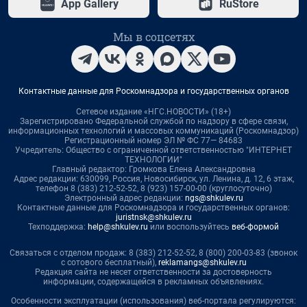
App Gallery
RuStore
Мы в соцсетях
Контактные данные для Роскомнадзора и государственных органов
Сетевое издание «НГС.НОВОСТИ» (18+)
Зарегистрировано Федеральной службой по надзору в сфере связи,
информационных технологий и массовых коммуникаций (Роскомнадзор)
Регистрационный номер ЭЛ № ФС 77— 84683
Учредитель: Общество с ограниченной ответственностью "ИНТЕРНЕТ
ТЕХНОЛОГИИ"
Главный редактор: Громкова Елена Александровна
Адрес редакции: 630099, Россия, Новосибирск, ул. Ленина, д. 12, 6 этаж,
телефон 8 (383) 212-52-52, 8 (923) 157-00-00 (круглосуточно)
Электронный адрес редакции:
ngs@shkulev.ru
Контактные данные для Роскомнадзора и государственных органов:
juristnsk@shkulev.ru
Техподдержка:
help@shkulev.ru
или воспользуйтесь
веб-формой
Связаться с отделом продаж: 8 (383) 212-52-52, 8 (800) 200-03-83 (звонок
с сотового бесплатный),
reklamangs@shkulev.ru
Редакция сайта не несет ответственности за достоверность
информации, содержащейся в рекламных объявлениях.
Особенности эксплуатации (использования) веб-портала регулируются: