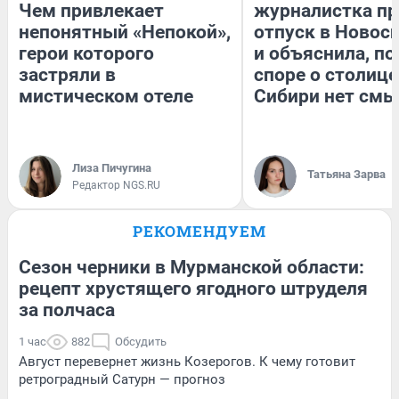
Чем привлекает
журналистка пр
непонятный «Непокой»,
отпуск в Новос
герои которого
и объяснила, по
застряли в
споре о столице
мистическом отеле
Сибири нет смы
Лиза Пичугина
Татьяна Зарва
Редактор NGS.RU
РЕКОМЕНДУЕМ
Сезон черники в Мурманской области:
рецепт хрустящего ягодного штруделя
за полчаса
1 час
882
Обсудить
Август перевернет жизнь Козерогов. К чему готовит
ретроградный Сатурн — прогноз