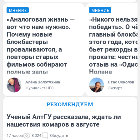
МНЕНИЕ
МНЕНИЕ
«Аналоговая жизнь —
«Никого нельзя
вот что нам нужно».
победить». О ч
Почему новые
главный блокба
блокбастеры
этого года, кот
проваливаются, а
бьет рекорды в
повторы старых
прокате: честн
фильмов собирают
отзыв на «Одис
полные залы
Нолана
Алёна Золотухина
Стас Соколов
Журналист НГС
Эксперт
РЕКОМЕНДУЕМ
Ученый АлтГУ рассказала, ждать ли
нашествия комаров в августе
17 часов
8 024
Обсудить