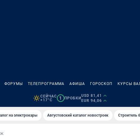
ФОРУМЫ
ТЕЛЕПРОГРАММА
АФИША
ГОРОСКОП
КУРСЫ ВА
USD 81,41
СЕЙЧАС
1
ПРОБКИ
+17°C
EUR 94,06
алог на электрокары
Августовский каталог новостроек
Строитель б
АЖ