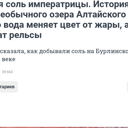
 соль императрицы. Истори
необычного озера Алтайского
о вода меняет цвет от жары, 
ат рельсы
сказала, как добывали соль на Бурлинск
I веке
39 663
тариев