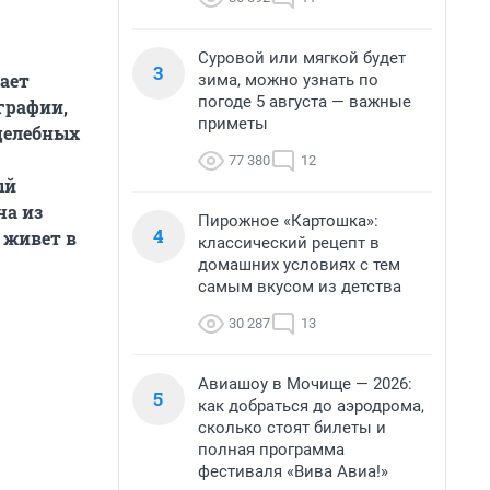
Суровой или мягкой будет
3
ает
зима, можно узнать по
погоде 5 августа — важные
графии,
приметы
 целебных
77 380
12
ый
ча из
Пирожное «Картошка»:
4
 живет в
классический рецепт в
домашних условиях с тем
самым вкусом из детства
30 287
13
Авиашоу в Мочище — 2026:
5
как добраться до аэродрома,
сколько стоят билеты и
полная программа
фестиваля «Вива Авиа!»