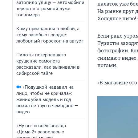
затопило улицу — автомобили
палаток уже бо
теряют в огромной луже
На рынке друг 
госномера
Холодное пиво! 
Кому признаются в любви, а
кому разобьют сердце:
Если рано утро
любовный гороскоп на август
Туристы заходя
фотографии. Ко
Пилоты потерпевшего
снимают видео.
крушение самолета
ногами.
рассказали, как выживали в
сибирской тайге
«В магазине это
«Подушкой надавил на
лицо, чтобы не кричала»:
жених убил модель и год
возил ее труп в чемодане —
видео
«Ну вот и всё»: звезда
«Дома-2» развелась с