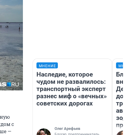
МНЕНИЕ
МНЕНИ
Наследие, которое
Близн
чудом не развалилось:
внеза
транспортный эксперт
Девам
разнес миф о «вечных»
допол
советских дорогах
траты
август
тную
зодиа
ядом с
прогн
Олег Арефьев
ьше —
Блогер, предприниматель,