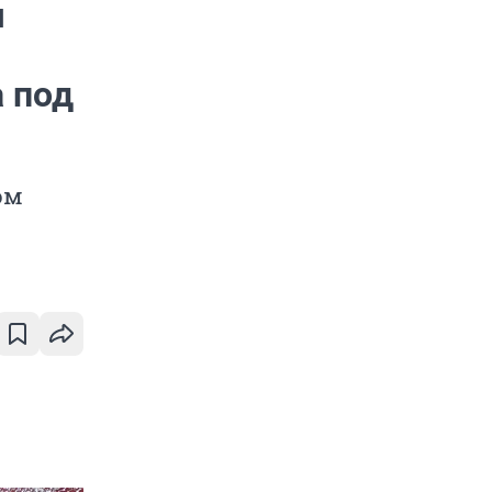
я
а под
ом