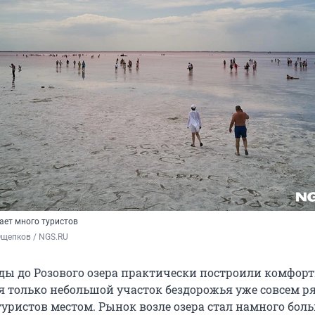
ает много туристов
Ощепков / NGS.RU
оды до Розового озера практически построили комфор
ся только небольшой участок бездорожья уже совсем р
уристов местом. Рынок возле озера стал намного бол