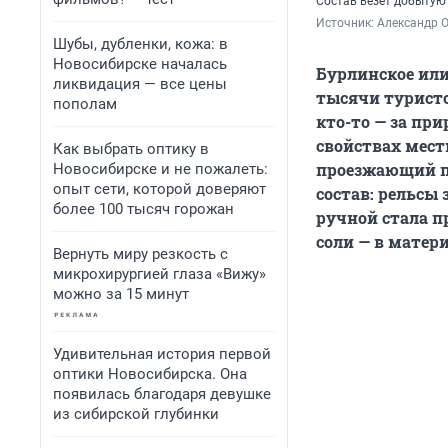
Состав везет добытую
Источник: 
Александр 
Шубы, дубленки, кожа: в
Новосибирске началась
Бурлинское или
ликвидация — все цены
тысячи туристо
пополам
кто-то — за при
свойствах мест
Как выбрать оптику в
проезжающий п
Новосибирске и не пожалеть:
опыт сети, которой доверяют
состав: рельсы
более 100 тысяч горожан
ручной стала п
соли — в матери
Вернуть миру резкость с
микрохирургией глаза «Вижу»
можно за 15 минут
Удивительная история первой
оптики Новосибирска. Она
появилась благодаря девушке
из сибирской глубинки