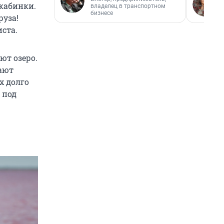
 кабинки.
владелец в транспортном
бизнесе
руза!
иста.
ют озеро.
ают
х долго
 под