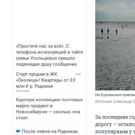
«Простите нас за всё». С
телефона исчезнувшей в тайге
семьи Усольцевых пришло
леденящее душу сообщение
Старт продаж в ЖК
«Околица»! Квартиры от 3,9
млн ₽ р. Родники
На Бурлинское приезж
Крупную коллекцию почтовых
Источник: 
Александр 
марок продают в
Новосибирске — сколько она
За последние г
стоит
дорогу — остал
популярным у т
После ливня на Родниках