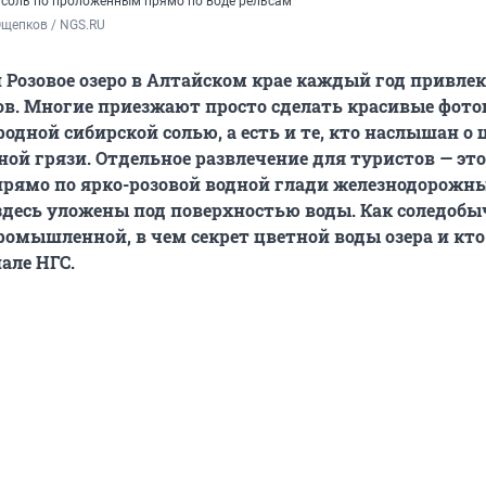
 соль по проложенным прямо по воде рельсам
Ощепков / NGS.RU
 Розовое озеро в Алтайском крае каждый год привлек
в. Многие приезжают просто сделать красивые фото
родной сибирской солью, а есть и те, кто наслышан о
ной грязи. Отдельное развлечение для туристов — это
рямо по ярко-розовой водной глади железнодорожн
 здесь уложены под поверхностью воды. Как соледобы
ромышленной, в чем секрет цветной воды озера и кто
але НГС.