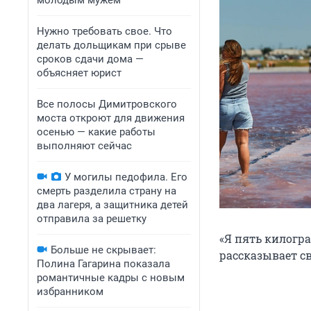
молодым мужем
Нужно требовать свое. Что
делать дольщикам при срыве
сроков сдачи дома —
объясняет юрист
Все полосы Димитровского
моста откроют для движения
осенью — какие работы
выполняют сейчас
У могилы педофила. Его
смерть разделила страну на
два лагеря, а защитника детей
отправила за решетку
«Я пять килогра
Больше не скрывает:
рассказывает с
Полина Гагарина показала
романтичные кадры с новым
избранником