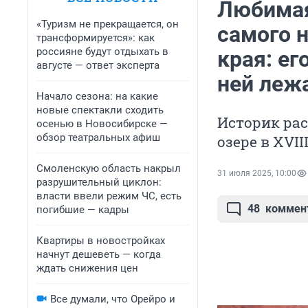
Любимая
«Туризм не прекращается, он
самого 
трансформируется»: как
россияне будут отдыхать в
края: ег
августе — ответ эксперта
ней леж
Начало сезона: на какие
новые спектакли сходить
Историк рас
осенью в Новосибирске —
обзор театральных афиш
озере в XVII
Смоленскую область накрыл
31 июля 2025, 10:00
разрушительный циклон:
власти ввели режим ЧС, есть
48
коммен
погибшие — кадры
Квартиры в новостройках
начнут дешеветь — когда
ждать снижения цен
Все думали, что Орейро и