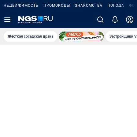
НЕДВИЖИМОСТЬ
ПРОМОКОДЫ
ЗНАКОМСТВА
ПОГОДА
ФО
Жёсткая соседская драка
Застройщики V