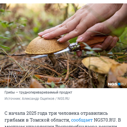
Грибы — трудноперевариваемый продукт
Источник: 
Александр Ощепков / NGS.RU
С начала 2025 года три человека отравились
грибами в Томской области,
сообщает
NGS70.RU.
В
местном управлении
Роспотребнадзора
решили