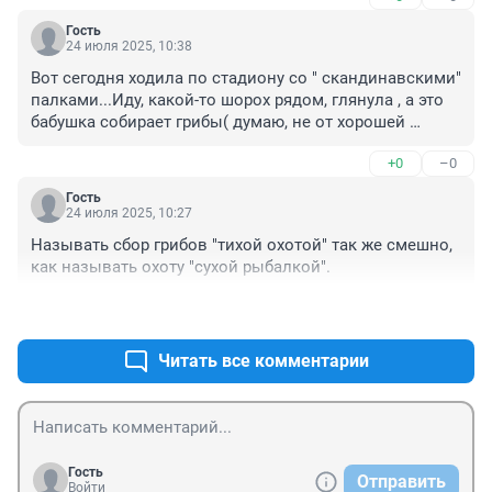
Гость
24 июля 2025, 10:38
Вот сегодня ходила по стадиону со " скандинавскими" 
палками...Иду, какой-то шорох рядом, глянула , а это 
бабушка собирает грибы( думаю, не от хорошей 
жизни), рядом проходит железная дорога- товарники, 
+0
–0
пассажирские....а она, думаю, картошечки пару штук 
купит - вот и обед.
Гость
24 июля 2025, 10:27
Называть сбор грибов "тихой охотой" так же смешно, 
как называть охоту "сухой рыбалкой".
+1
–0
Читать все комментарии
Гость
Отправить
Войти