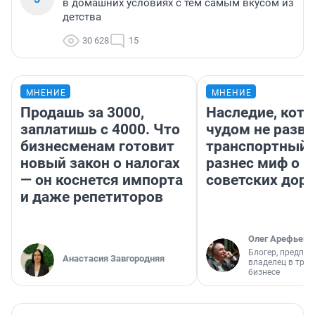
в домашних условиях с тем самым вкусом из
детства
30 628
15
МНЕНИЕ
МНЕНИЕ
Продашь за 3000,
Наследие, кото
заплатишь с 4000. Что
чудом не разва
бизнесменам готовит
транспортный 
новый закон о налогах
разнес миф о 
— он коснется импорта
советских доро
и даже репетиторов
Олег Арефьев
Блогер, предпри
Анастасия Завгородняя
владелец в тра
бизнесе