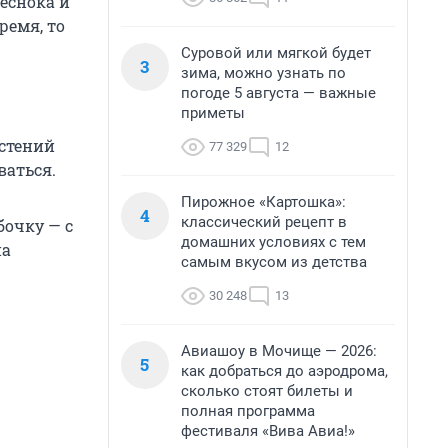
еснока и
ремя, то
Суровой или мягкой будет
3
зима, можно узнать по
погоде 5 августа — важные
приметы
астений
77 329
12
ваться.
Пирожное «Картошка»:
4
классический рецепт в
бочку — с
домашних условиях с тем
на
самым вкусом из детства
30 248
13
Авиашоу в Мочище — 2026:
5
как добраться до аэродрома,
сколько стоят билеты и
полная программа
фестиваля «Вива Авиа!»