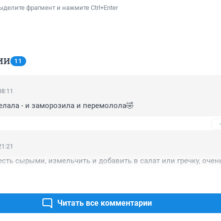
ыделите фрагмент и нажмите Ctrl+Enter
ИИ
11
08:11
елала - и заморозила и перемолола🤣
21:21
сть сырыми, измельчить и добавить в салат или гречку, очен
Читать все комментарии