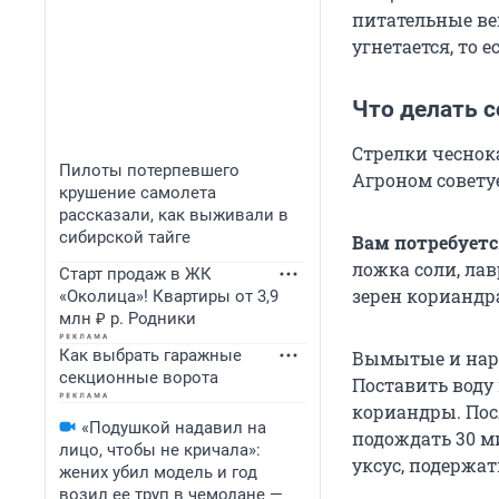
питательные вещ
угнетается, то 
Что делать 
Стрелки чеснок
Пилоты потерпевшего
Агроном совету
крушение самолета
рассказали, как выживали в
сибирской тайге
Вам потребуетс
ложка соли, ла
Старт продаж в ЖК
зерен кориандра
«Околица»! Квартиры от 3,9
млн ₽ р. Родники
Как выбрать гаражные
Вымытые и наре
секционные ворота
Поставить воду 
кориандры. Пос
«Подушкой надавил на
подождать 30 м
лицо, чтобы не кричала»:
уксус, подержа
жених убил модель и год
возил ее труп в чемодане —