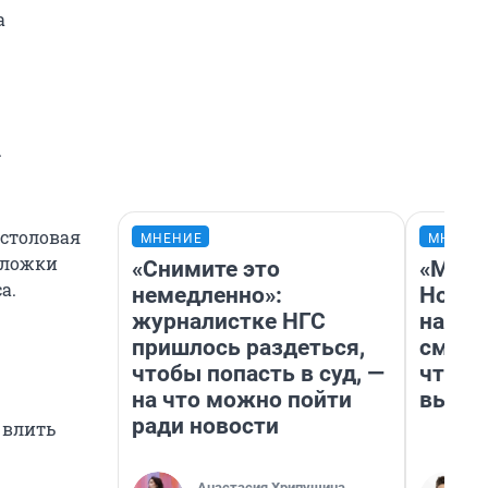
а
.
 столовая
МНЕНИЕ
МНЕНИ
 ложки
«Снимите это
«Мы в
а.
немедленно»:
Нолан
журналистке НГС
настр
пришлось раздеться,
смотр
чтобы попасть в суд, —
чтобы
на что можно пойти
выгля
ради новости
 влить
Анастасия Хрипушина