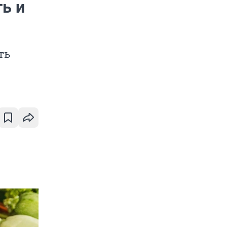
ть и
ть