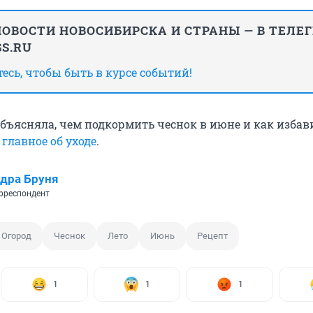
ОВОСТИ НОВОСИБИРСКА И СТРАНЫ — В ТЕЛЕ
S.RU
сь, чтобы быть в курсе событий!
объясняла, чем подкормить чеснок в июне и как избав
—
главное об уходе
.
дра Бруня
рреспондент
Огород
Чеснок
Лето
Июнь
Рецепт
1
1
1