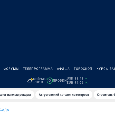
ФОРУМЫ
ТЕЛЕПРОГРАММА
АФИША
ГОРОСКОП
КУРСЫ ВА
USD 81,41
СЕЙЧАС
0
ПРОБКИ
+18°C
EUR 94,06
алог на электрокары
Августовский каталог новостроек
Строитель б
 САДА