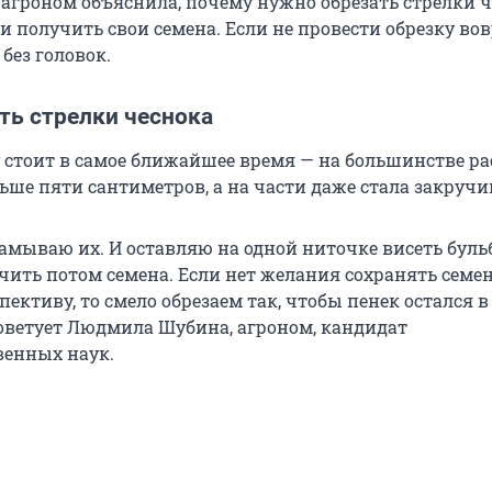
агроном объяснила, почему нужно обрезать стрелки ч
 получить свои семена. Если не провести обрезку вов
без головок.
ть стрелки чеснока
у стоит в самое ближайшее время — на большинстве р
ьше пяти сантиметров, а на части даже стала закручи
амываю их. И оставляю на одной ниточке висеть буль
чить потом семена. Если нет желания сохранять семе
пективу, то смело обрезаем так, чтобы пенек остался в
советует Людмила Шубина, агроном, кандидат
венных наук.