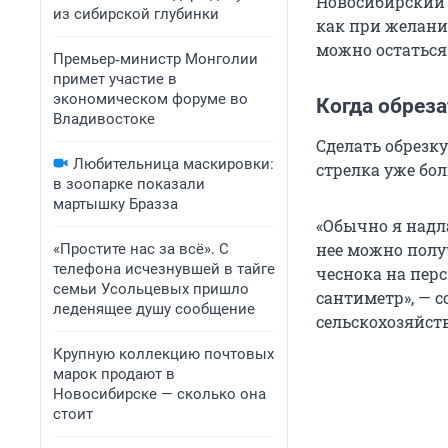
Новосибирский 
из сибирской глубинки
как при желании
можно остаться 
Премьер‑министр Монголии
примет участие в
экономическом форуме во
Когда обреза
Владивостоке
Сделать обрезк
Любительница маскировки:
стрелка уже бол
в зоопарке показали
мартышку Бразза
«Обычно я надл
нее можно полу
«Простите нас за всё». С
телефона исчезнувшей в тайге
чеснока на перс
семьи Усольцевых пришло
сантиметр», — 
леденящее душу сообщение
сельскохозяйст
Крупную коллекцию почтовых
марок продают в
Новосибирске — сколько она
стоит