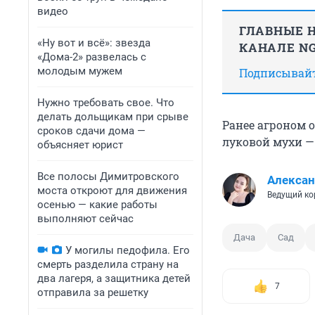
видео
ГЛАВНЫЕ Н
«Ну вот и всё»: звезда
КАНАЛЕ NG
«Дома-2» развелась с
молодым мужем
Подписывайте
Нужно требовать свое. Что
делать дольщикам при срыве
Ранее агроном 
сроков сдачи дома —
луковой мухи 
объясняет юрист
Все полосы Димитровского
Алексан
моста откроют для движения
Ведущий ко
осенью — какие работы
выполняют сейчас
Дача
Сад
У могилы педофила. Его
смерть разделила страну на
два лагеря, а защитника детей
7
отправила за решетку