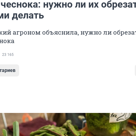
чеснока: нужно ли их обреза
ми делать
ий агроном объяснила, нужно ли обреза
нока
23 165
тариев