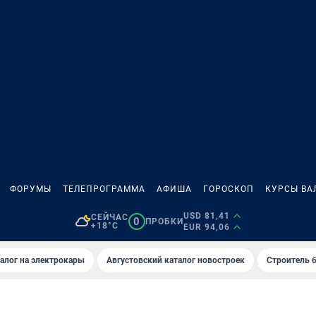
ФОРУМЫ
ТЕЛЕПРОГРАММА
АФИША
ГОРОСКОП
КУРСЫ ВА
USD 81,41
СЕЙЧАС
0
ПРОБКИ
+18°C
EUR 94,06
алог на электрокары
Августовский каталог новостроек
Строитель б