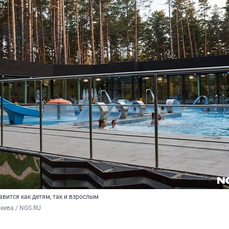
авится как детям, так и взрослым
еева / NGS.RU