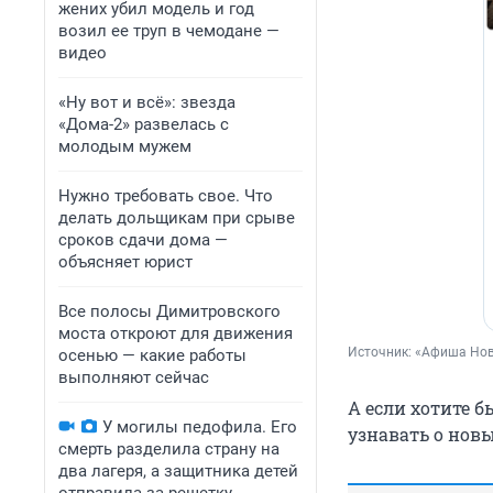
жених убил модель и год
возил ее труп в чемодане —
видео
«Ну вот и всё»: звезда
«Дома-2» развелась с
молодым мужем
Нужно требовать свое. Что
делать дольщикам при срыве
сроков сдачи дома —
объясняет юрист
Все полосы Димитровского
моста откроют для движения
Источник: 
«Афиша Ново
осенью — какие работы
выполняют сейчас
А если хотите б
У могилы педофила. Его
узнавать о нов
смерть разделила страну на
два лагеря, а защитника детей