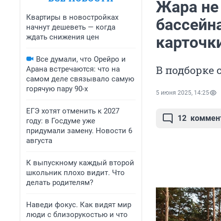
Жара не
Квартиры в новостройках
бассейн
начнут дешеветь — когда
ждать снижения цен
карточк
Все думали, что Орейро и
В подборке 
Арана встречаются: что на
самом деле связывало самую
горячую пару 90-х
5 июня 2025, 14:25
ЕГЭ хотят отменить к 2027
12
коммен
году: в Госдуме уже
придумали замену. Новости 6
августа
К выпускному каждый второй
школьник плохо видит. Что
делать родителям?
Наведи фокус. Как видят мир
люди с близорукостью и что