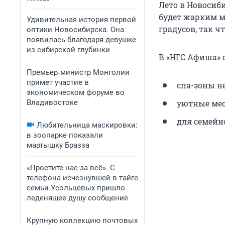
Лето в Новосиб
будет жарким м
Удивительная история первой
градусов, так ч
оптики Новосибирска. Она
появилась благодаря девушке
из сибирской глубинки
В «НГС Афиша» 
Премьер‑министр Монголии
примет участие в
спа-зоны н
экономическом форуме во
Владивостоке
уютные мес
для семейн
Любительница маскировки:
в зоопарке показали
мартышку Бразза
«Простите нас за всё». С
телефона исчезнувшей в тайге
семьи Усольцевых пришло
леденящее душу сообщение
Крупную коллекцию почтовых