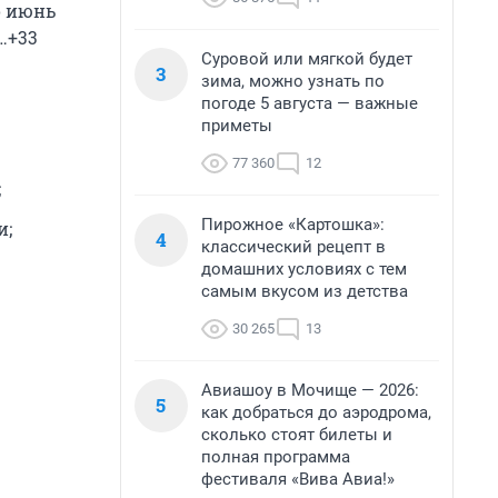
о июнь
…+33
Суровой или мягкой будет
3
зима, можно узнать по
погоде 5 августа — важные
приметы
77 360
12
;
Пирожное «Картошка»:
и;
4
классический рецепт в
домашних условиях с тем
самым вкусом из детства
30 265
13
Авиашоу в Мочище — 2026:
5
как добраться до аэродрома,
сколько стоят билеты и
полная программа
фестиваля «Вива Авиа!»