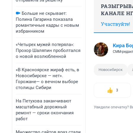
отправила за решетку
РАЗЫГРЫВ
КАНАЛЕ Н
Больше не скрывает:
Полина Гагарина показала
Участвуйте!
романтичные кадры с новым
избранником
«Четырех мужей потеряла»:
Кира Бо
Прохор Шаляпин проболтался
СММ-редак
о новой возлюбленной
«В Красноярске жираф есть, в
Новосибирск
Новосибирске — нет».
Горожане— о вечном выборе
столицы Сибири
3
На Петухова заканчивают
масштабный дорожный
Увидели опечатку? В
ремонт — сроки окончания
работ
Множество сайтов враз стали