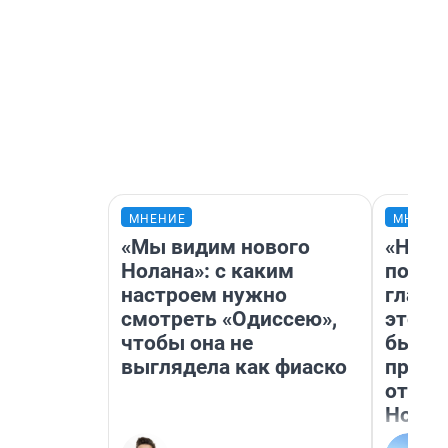
МНЕНИЕ
МНЕНИ
«Мы видим нового
«Нико
Нолана»: с каким
побед
настроем нужно
главн
смотреть «Одиссею»,
этого
чтобы она не
бьет 
выглядела как фиаско
прока
отзыв
Нолан