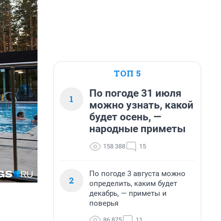
ТОП 5
По погоде 31 июля
1
можно узнать, какой
будет осень, —
народные приметы
158 388
15
По погоде 3 августа можно
2
определить, каким будет
декабрь, — приметы и
поверья
86 875
11