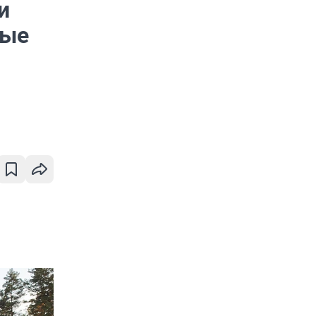
и
ные