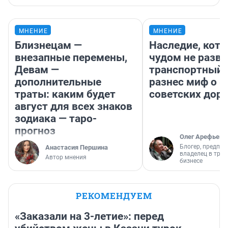
МНЕНИЕ
МНЕНИЕ
Близнецам —
Наследие, кото
внезапные перемены,
чудом не разва
Девам —
транспортный 
дополнительные
разнес миф о 
траты: каким будет
советских доро
август для всех знаков
зодиака — таро-
прогноз
Олег Арефьев
Блогер, предпри
Анастасия Першина
владелец в тра
Автор мнения
бизнесе
РЕКОМЕНДУЕМ
«Заказали на 3-летие»: перед