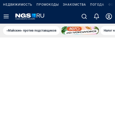
НЕДВИЖИМОСТЬ
ПРОМОКОДЫ
ЗНАКОМСТВА
ПОГОДА
ФО
«Майские» против подставщиков
Налог 