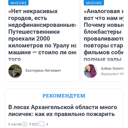
МНЕНИЕ
МНЕНИЕ
«Нет некрасивых
«Аналоговая ж
городов, есть
вот что нам ну
недофинансированные».
Почему новые
Путешественники
блокбастеры
проехали 2000
проваливаются,
километров по Уралу на
повторы стары
машине — стоило ли оно
фильмов соби
того
полные залы
Алёна Золотух
Екатерина Литкевич
Журналист НГС
РЕКОМЕНДУЕМ
В лесах Архангельской области много
лисичек: как их правильно пожарить
6 часов
9 822
4