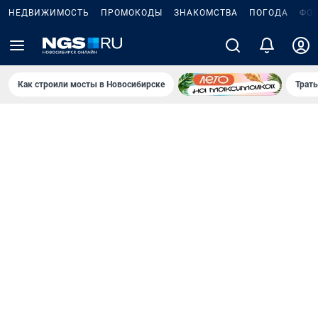
НЕДВИЖИМОСТЬ
ПРОМОКОДЫ
ЗНАКОМСТВА
ПОГОДА
ФО
Как строили мосты в Новосибирске
Траты