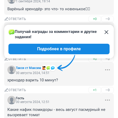
1 сентября 2024, 19:14
Варёный хренодёр- это что- то новенькое🤷‍♀️
+0
–0
ОТВЕТИТЬ
Гость
30 августа 2024, 15:27
Получай награды за комментарии и другие 
задания!
Нет, не надоело. Пока где-то 20 банок 2хлитровых. 
Надо ещё 12-15, чтоб с ноября по июнь хотя б по банке 
Подробнее в профиле
на неделю.
+0
–0
ОТВЕТИТЬ
Такси ст Максим
30 августа 2024, 14:51
хренодер варить 10 минут?
+1
–0
ОТВЕТИТЬ
Гость
30 августа 2024, 12:51
Какие нафик помидоры - весь август пасмурный не 
вызревает томат