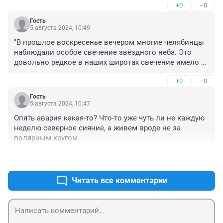
+0
–0
Гость
5 августа 2024, 10:49
"В прошлое воскресенье вечером многие челябинцы 
наблюдали особое свечение звёздного неба. Это 
довольно редкое в наших широтах свечение имело 
все признаки полярного сияния. Интенсивное 
+0
–0
красное, временами переходящее в слабо-розовое и 
светло-голубое свечение вначале охватывало 
Гость
значительную часть юго-западной и северо-
5 августа 2024, 10:47
восточной поверхности небосклона. Около 11 часов 
Опять авария какая-то? Что-то уже чуть ли не каждую 
его можно было наблюдать в северо-западном 
неделю северное сияние, а живем вроде не за 
направлении. На фоне неба появлялись 
полярным кругом.
сравнительно большие окрашенные области и 
временами спокойные полосы, имевшие на 
+0
–0
последней стадии сияния меридиональное 
направление. Изучение природы полярных сияний, 
Читать все комментарии
начатое ещё Ломоносовым, продолжается и в наши 
дни. В современной науке нашла подтверждение 
основная мысль Ломоносова, что полярное сияние 
возникает в верхних слоях атмосферы в результате 
электрических разрядов. Полярные сияния можно 