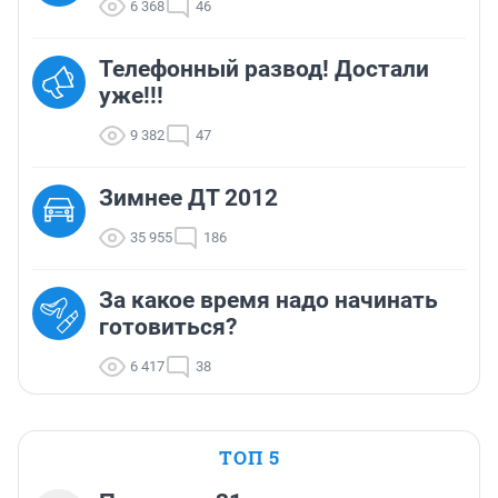
6 368
46
Телефонный развод! Достали
уже!!!
9 382
47
Зимнее ДТ 2012
35 955
186
За какое время надо начинать
готовиться?
6 417
38
ТОП 5