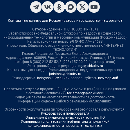
Контактные данные для Роскомнадзора и государственных органов
Сетевое издание «НГС.НОВОСТИ» (18+)
Зарегистрировано Федеральной службой по надзору в сфере связи,
информационных технологий и массовых коммуникаций (Роскомнадзор)
Регистрационный номер ЭЛ № ФС 77— 84683
Учредитель: Общество с ограниченной ответственностью "ИНТЕРНЕТ
ТЕХНОЛОГИИ"
Главный редактор: Громкова Елена Александровна
Адрес редакции: 630099, Россия, Новосибирск, ул. Ленина, д. 12, 6 этаж,
телефон 8 (383) 212-52-52, 8 (923) 157-00-00 (круглосуточно)
Электронный адрес редакции:
ngs@shkulev.ru
Контактные данные для Роскомнадзора и государственных органов:
juristnsk@shkulev.ru
Техподдержка:
help@shkulev.ru
или воспользуйтесь
веб-формой
Связаться с отделом продаж: 8 (383) 212-52-52, 8 (800) 200-03-83 (звонок
с сотового бесплатный),
reklamangs@shkulev.ru
Редакция сайта не несет ответственности за достоверность
информации, содержащейся в рекламных объявлениях.
Особенности эксплуатации (использования) веб-портала регулируются:
Руководством пользователя
Описанием функциональных характеристик ПО
Условиями использования веб-портала и политикой
конфиденциальности персональных данных