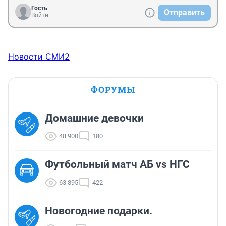
будет наблюдать и в дальнейшем на широтах Южного 
Гость
Отправить
Войти
Урала"

(с) "Челябинский рабочий", 06.10.1957. Власти вешают 
лапшу на уши после Кыштымской аварии.
Новости СМИ2
ФОРУМЫ
Домашние девочки
48 900
180
Футбольный матч АБ vs НГС
63 895
422
Новогодние подарки.