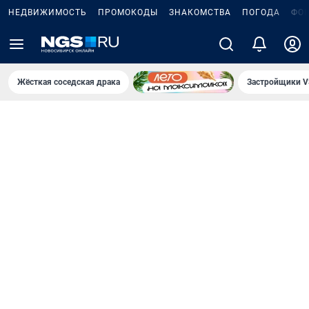
НЕДВИЖИМОСТЬ
ПРОМОКОДЫ
ЗНАКОМСТВА
ПОГОДА
ФО
Жёсткая соседская драка
Застройщики V