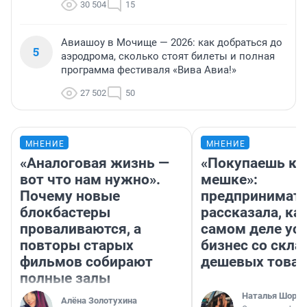
30 504
15
Авиашоу в Мочище — 2026: как добраться до
5
аэродрома, сколько стоят билеты и полная
программа фестиваля «Вива Авиа!»
27 502
50
МНЕНИЕ
МНЕНИЕ
«Аналоговая жизнь —
«Покупаешь ко
вот что нам нужно».
мешке»:
Почему новые
предпринимат
блокбастеры
рассказала, как
проваливаются, а
самом деле ус
повторы старых
бизнес со скл
фильмов собирают
дешевых това
полные залы
Наталья Шорох
Алёна Золотухина