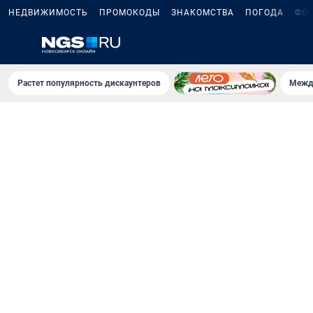
НЕДВИЖИМОСТЬ
ПРОМОКОДЫ
ЗНАКОМСТВА
ПОГОДА
ФО
Растет популярность дискаунтеров
Межд