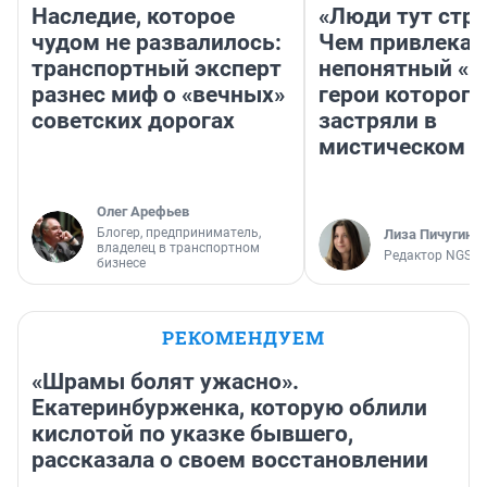
Наследие, которое
«Люди тут стр
чудом не развалилось:
Чем привлекае
транспортный эксперт
непонятный «Н
разнес миф о «вечных»
герои которого
советских дорогах
застряли в
мистическом о
Олег Арефьев
Блогер, предприниматель,
Лиза Пичугина
владелец в транспортном
Редактор NGS.R
бизнесе
РЕКОМЕНДУЕМ
«Шрамы болят ужасно».
Екатеринбурженка, которую облили
кислотой по указке бывшего,
рассказала о своем восстановлении