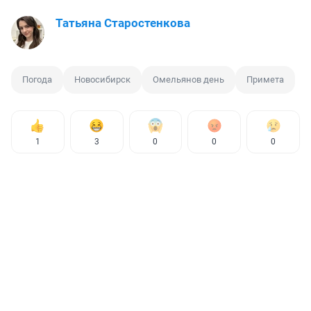
Татьяна Старостенкова
Погода
Новосибирск
Омельянов день
Примета
1
3
0
0
0