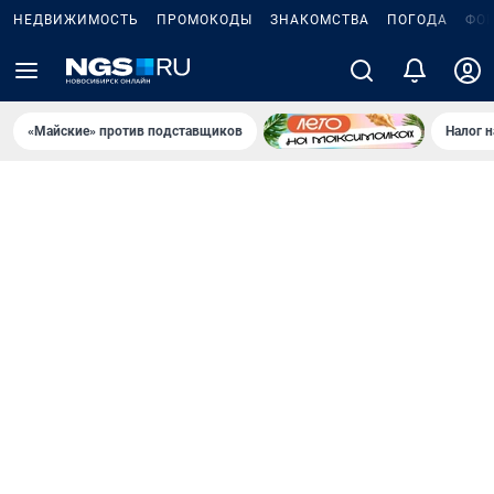
НЕДВИЖИМОСТЬ
ПРОМОКОДЫ
ЗНАКОМСТВА
ПОГОДА
ФО
«Майские» против подставщиков
Налог 