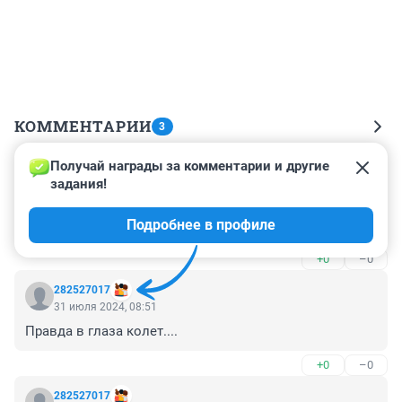
КОММЕНТАРИИ
3
Получай награды за комментарии и другие 
Гость
31 июля 2024, 10:56
задания!
идет дождь, а у нас без осадков, а мы хотим вперед 
Подробнее в профиле
на 6 месяцев, ну рассмешили
+0
–0
282527017
31 июля 2024, 08:51
Правда в глаза колет....
+0
–0
282527017