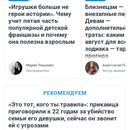
«Игрушки больше не
Близнецам —
герои истории». Чему
внезапные пер
учит пятая часть
Девам —
популярной детской
дополнительн
франшизы и почему
траты: каким б
она полезна взрослым
август для все
зодиака — таро
прогноз
Мария Тищенко
Анастасия Пер
Обозреватель
Автор мнения
РЕКОМЕНДУЕМ
«Это тот, кого ты травила»: прикамца
приговорили к 22 годам за убийство
семьи его девушки, сейчас он звонит
ей с угрозами