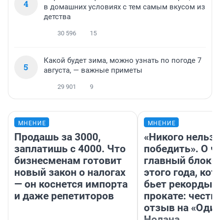
4
в домашних условиях с тем самым вкусом из
детства
30 596
15
Какой будет зима, можно узнать по погоде 7
5
августа, — важные приметы
29 901
9
МНЕНИЕ
МНЕНИЕ
Продашь за 3000,
«Никого нельз
заплатишь с 4000. Что
победить». О ч
бизнесменам готовит
главный блокб
новый закон о налогах
этого года, ко
— он коснется импорта
бьет рекорды 
и даже репетиторов
прокате: честн
отзыв на «Оди
Нолана