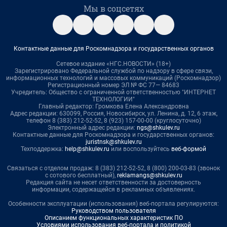
Мы в соцсетях
Контактные данные для Роскомнадзора и государственных органов
Сетевое издание «НГС.НОВОСТИ» (18+)
Зарегистрировано Федеральной службой по надзору в сфере связи,
информационных технологий и массовых коммуникаций (Роскомнадзор)
Регистрационный номер ЭЛ № ФС 77— 84683
Учредитель: Общество с ограниченной ответственностью "ИНТЕРНЕТ
ТЕХНОЛОГИИ"
Главный редактор: Громкова Елена Александровна
Адрес редакции: 630099, Россия, Новосибирск, ул. Ленина, д. 12, 6 этаж,
телефон 8 (383) 212-52-52, 8 (923) 157-00-00 (круглосуточно)
Электронный адрес редакции:
ngs@shkulev.ru
Контактные данные для Роскомнадзора и государственных органов:
juristnsk@shkulev.ru
Техподдержка:
help@shkulev.ru
или воспользуйтесь
веб-формой
Связаться с отделом продаж: 8 (383) 212-52-52, 8 (800) 200-03-83 (звонок
с сотового бесплатный),
reklamangs@shkulev.ru
Редакция сайта не несет ответственности за достоверность
информации, содержащейся в рекламных объявлениях.
Особенности эксплуатации (использования) веб-портала регулируются:
Руководством пользователя
Описанием функциональных характеристик ПО
Условиями использования веб-портала и политикой