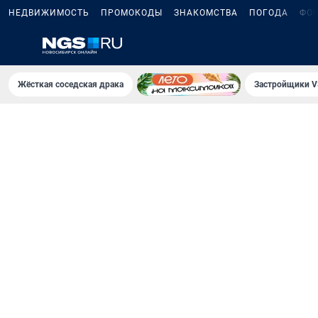
НЕДВИЖИМОСТЬ
ПРОМОКОДЫ
ЗНАКОМСТВА
ПОГОДА
ФО
Жёсткая соседская драка
Застройщики V