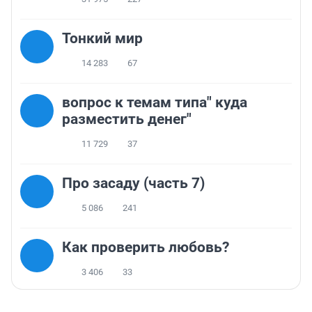
Тонкий мир
14 283
67
вопрос к темам типа" куда
разместить денег"
11 729
37
Про засаду (часть 7)
5 086
241
Как проверить любовь?
3 406
33