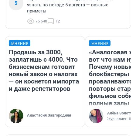
5
узнать по погоде 5 августа — важные
приметы
76 640
12
МНЕНИЕ
МНЕНИЕ
Продашь за 3000,
«Аналоговая ж
заплатишь с 4000. Что
вот что нам ну
бизнесменам готовит
Почему новые
новый закон о налогах
блокбастеры
— он коснется импорта
проваливаются,
и даже репетиторов
повторы стары
фильмов соби
полные залы
Алёна Золотух
Анастасия Завгородняя
Журналист НГС