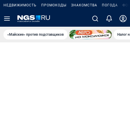
НЕДВИЖИМОСТЬ
ПРОМОКОДЫ
ЗНАКОМСТВА
ПОГОДА
ФО
«Майские» против подставщиков
Налог 