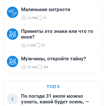
Маленькие хитрости
14 744
31
Приметы это знаки или что то
иное?
6 529
37
Мужчины, откройте тайну?
37 645
234
ТОП 5
По погоде 31 июля можно
1
узнать, какой будет осень, —