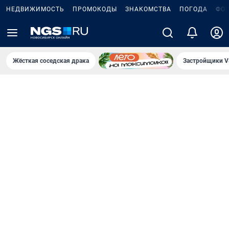
НЕДВИЖИМОСТЬ
ПРОМОКОДЫ
ЗНАКОМСТВА
ПОГОДА
ФО
Жёсткая соседская драка
Застройщики V