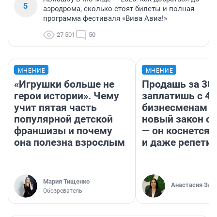
5
аэродрома, сколько стоят билеты и полная
программа фестиваля «Вива Авиа!»
27 501
50
МНЕНИЕ
МНЕНИЕ
«Игрушки больше не
Продашь за 300
герои истории». Чему
заплатишь с 40
учит пятая часть
бизнесменам г
популярной детской
новый закон о 
франшизы и почему
— он коснется 
она полезна взрослым
и даже репети
Мария Тищенко
Анастасия Зав
Обозреватель